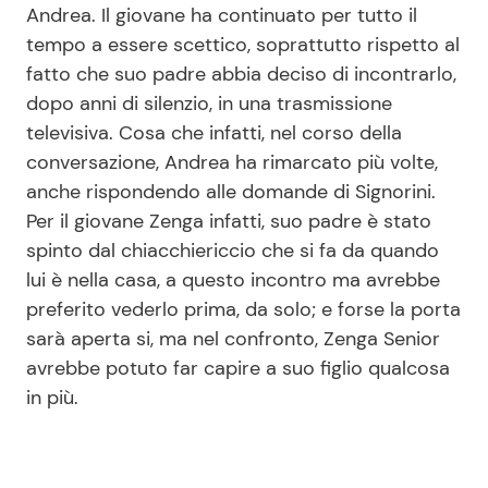
Andrea. Il giovane ha continuato per tutto il
tempo a essere scettico, soprattutto rispetto al
fatto che suo padre abbia deciso di incontrarlo,
Seguici
dopo anni di silenzio, in una trasmissione
televisiva. Cosa che infatti, nel corso della
conversazione, Andrea ha rimarcato più volte,
anche rispondendo alle domande di Signorini.
Info
Per il giovane Zenga infatti, suo padre è stato
Chi siamo
spinto dal chiacchiericcio che si fa da quando
lui è nella casa, a questo incontro ma avrebbe
Disclaimer e Privacy
preferito vederlo prima, da solo; e forse la porta
Redazione
sarà aperta si, ma nel confronto, Zenga Senior
Contattaci
avrebbe potuto far capire a suo figlio qualcosa
in più.
Pubblicità
Privacy Policy