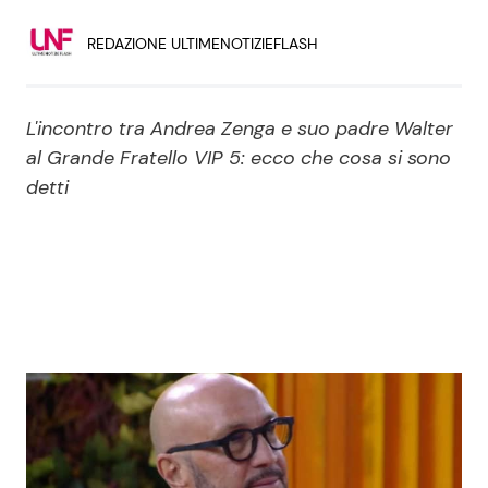
Economia
Fiction e Serie TV
REDAZIONE ULTIMENOTIZIEFLASH
Persone Scomparse
Programmi TV
L'incontro tra Andrea Zenga e suo padre Walter
Politica
Reality e Talent
al Grande Fratello VIP 5: ecco che cosa si sono
detti
Soap Opera
ShowBiz
Social News
News Cinema
News dal mondo
News Musica
News Spettacolo