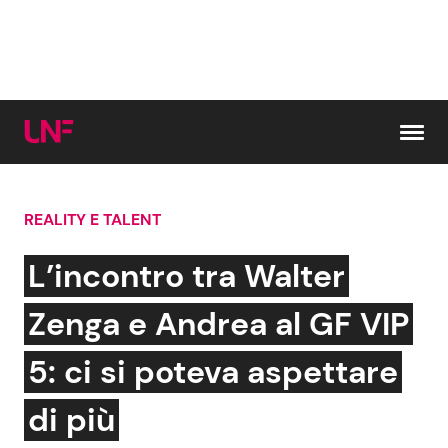
Vai al contenuto
REALITY E TALENT
Cerca:
L’incontro tra Walter
News e Cronaca
Gossip e TV
Zenga e Andrea al GF VIP
Attualità Italiana
Bellezze VIP
5: ci si poteva aspettare
Dal Mondo
Coppie VIP
di più