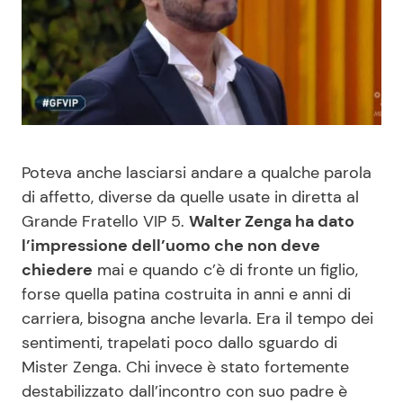
Benessere
Cucina e Ricette
Casa
Consigli di Cucina
Moda e Style
Dolci
Poteva anche lasciarsi andare a qualche parola
Mondo Mamma
Le Ricette in TV
di affetto, diverse da quelle usate in diretta al
Grande Fratello VIP 5.
Walter Zenga ha dato
News benessere
Primi Piatti
l’impressione dell’uomo che non deve
chiedere
mai e quando c’è di fronte un figlio,
Salute
Ricette Facili e Veloci
forse quella patina costruita in anni e anni di
carriera, bisogna anche levarla. Era il tempo dei
Viaggi e Turismo
Ricette Feste
sentimenti, trapelati poco dallo sguardo di
Mister Zenga. Chi invece è stato fortemente
Festività
Ricette per Bambini
destabilizzato dall’incontro con suo padre è