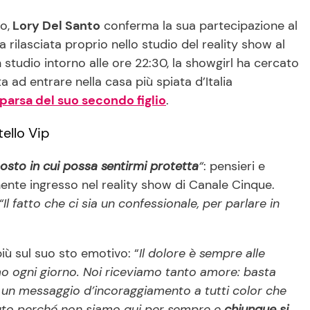
o,
Lory Del Santo
conferma la sua partecipazione al
a rilasciata proprio nello studio del reality show al
in studio intorno alle ore 22:30, la showgirl ha cercato
a ad entrare nella casa più spiata d’Italia
arsa del suo secondo figlio
.
ello Vip
posto in cui possa sentirmi protetta
“
: pensieri e
ente ingresso nel reality show di Canale Cinque.
“Il fatto che ci sia un confessionale, per parlare in
iù sul suo sto emotivo: “
Il dolore è sempre alle
o ogni giorno. Noi riceviamo tanto amore: basta
re un messaggio d’incoraggiamento a tutti color che
nuto perché non siamo qui per sempre e
chiunque si