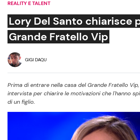
REALITY E TALENT
Soap Opera
Lory Del Santo chiarisce 
Grande Fratello Vip
Social News
Benessere
News dal mondo
Casa
GIGI DAQU
Moda e Style
Mondo Mamma
Prima di entrare nella casa del Grande Fratello Vip
intervista per chiarire le motivazioni che l'hanno 
News benessere
di un figlio.
Salute
Viaggi e Turismo
Festività