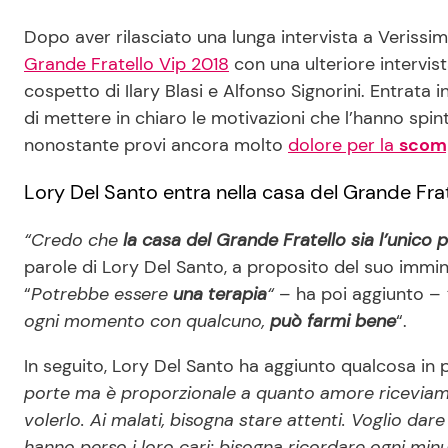
Dopo aver rilasciato una lunga intervista a Verissim
Grande Fratello Vip 2018
con una ulteriore intervist
cospetto di Ilary Blasi e Alfonso Signorini. Entrata 
di mettere in chiaro le motivazioni che l’hanno spint
nonostante provi ancora molto
dolore per la
scomp
Lory Del Santo entra nella casa del Grande Frat
“Credo che
la casa del Grande Fratello sia l’unico 
parole di Lory Del Santo, a proposito del suo immin
“
Potrebbe essere
una terapia
“
– ha poi aggiunto –
ogni momento con qualcuno,
può farmi bene
“.
In seguito, Lory Del Santo ha aggiunto qualcosa in p
porte ma è proporzionale a quanto amore riceviam
volerlo. Ai malati, bisogna stare attenti. Voglio da
hanno perso i loro cari: bisogna ricordare ogni mi