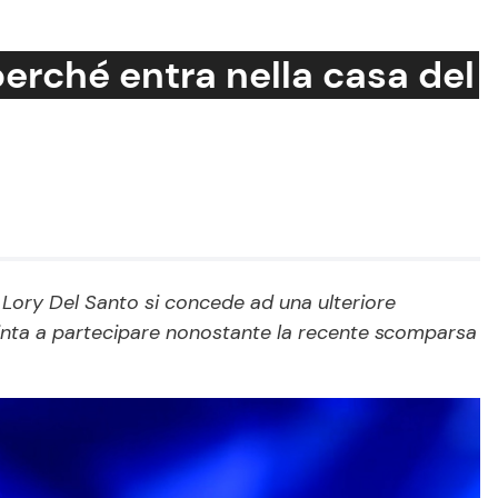
perché entra nella casa del
Cucina e Ricette
Consigli di Cucina
Dolci
Le Ricette in TV
, Lory Del Santo si concede ad una ulteriore
spinta a partecipare nonostante la recente scomparsa
Primi Piatti
Ricette Facili e Veloci
Ricette Feste
Ricette per Bambini