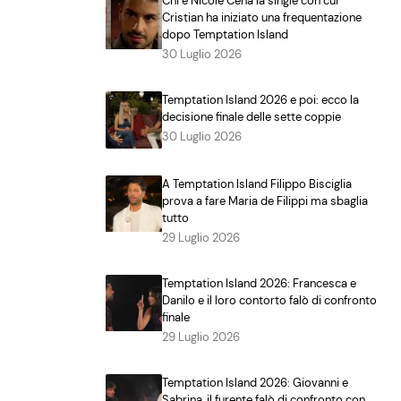
Chi è Nicole Cena la single con cui
Cristian ha iniziato una frequentazione
dopo Temptation Island
30 Luglio 2026
Temptation Island 2026 e poi: ecco la
decisione finale delle sette coppie
30 Luglio 2026
A Temptation Island Filippo Bisciglia
prova a fare Maria de Filippi ma sbaglia
tutto
29 Luglio 2026
Temptation Island 2026: Francesca e
Danilo e il loro contorto falò di confronto
finale
29 Luglio 2026
Temptation Island 2026: Giovanni e
Sabrina, il furente falò di confronto con