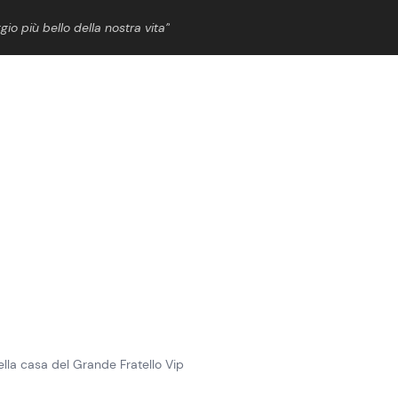
gio più bello della nostra vita”
ShowBiz
News Cinema
News Musica
News Spettacolo
lla casa del Grande Fratello Vip