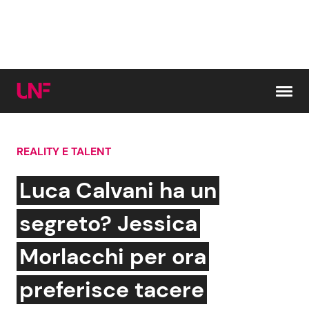
Vai al contenuto
REALITY E TALENT
Cerca:
Luca Calvani ha un
News e Cronaca
Gossip e TV
segreto? Jessica
Attualità Italiana
Bellezze VIP
Morlacchi per ora
Dal Mondo
Coppie VIP
preferisce tacere