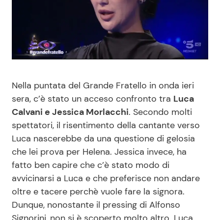
Benessere
Cucina e Ricette
Casa
Consigli di Cucina
Moda e Style
Dolci
Nella puntata del Grande Fratello in onda ieri
Mondo Mamma
Le Ricette in TV
sera, c’è stato un acceso confronto tra
Luca
Calvani e Jessica Morlacchi
. Secondo molti
News benessere
Primi Piatti
spettatori, il risentimento della cantante verso
Luca nascerebbe da una questione di gelosia
che lei prova per Helena. Jessica invece, ha
Salute
Ricette Facili e Veloci
fatto ben capire che c’è stato modo di
avvicinarsi a Luca e che preferisce non andare
Viaggi e Turismo
Ricette Feste
oltre e tacere perchè vuole fare la signora.
Dunque, nonostante il pressing di Alfonso
Festività
Ricette per Bambini
Signorini, non si è scoperto molto altro. Luca