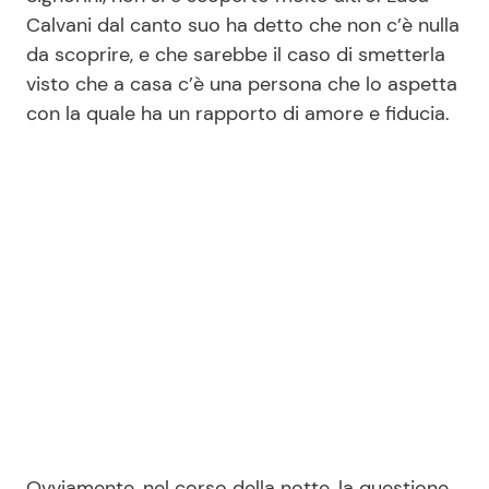
Calvani dal canto suo ha detto che non c’è nulla
da scoprire, e che sarebbe il caso di smetterla
Seguici
visto che a casa c’è una persona che lo aspetta
con la quale ha un rapporto di amore e fiducia.
Info
Chi siamo
Disclaimer e Privacy
Redazione
Contattaci
Pubblicità
Privacy Policy
Ovviamente, nel corso della notte, la questione