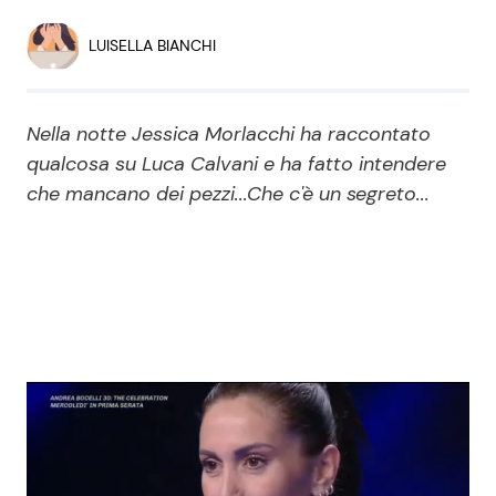
Economia
Fiction e Serie TV
LUISELLA BIANCHI
Persone Scomparse
Programmi TV
Nella notte Jessica Morlacchi ha raccontato
Politica
Reality e Talent
qualcosa su Luca Calvani e ha fatto intendere
che mancano dei pezzi...Che c'è un segreto...
Soap Opera
ShowBiz
Social News
News Cinema
News dal mondo
News Musica
News Spettacolo