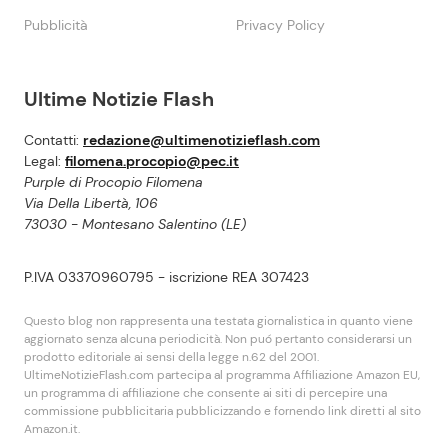
Pubblicità
Privacy Policy
Ultime Notizie Flash
Contatti:
redazione@ultimenotizieflash.com
Legal:
filomena.procopio@pec.it
Purple di Procopio Filomena
Via Della Libertà, 106
73030 - Montesano Salentino (LE)
P.IVA 03370960795 - iscrizione REA 307423
Questo blog non rappresenta una testata giornalistica in quanto viene
aggiornato senza alcuna periodicità. Non puó pertanto considerarsi un
prodotto editoriale ai sensi della legge n.62 del 2001.
UltimeNotizieFlash.com partecipa al programma Affiliazione Amazon EU,
un programma di affiliazione che consente ai siti di percepire una
commissione pubblicitaria pubblicizzando e fornendo link diretti al sito
Amazon.it.