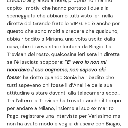
creduto al grande amore, proprio non hanno
capito i motivi che hanno portato i due alla
sceneggiata che abbiamo tutti visto ieri nella
Seguici
diretta del Grande fratello VIP 6. Ed è anche per
questo che sono molti a credere che qualcuno,
abbia ribadito a Miriana, una volta uscita dalla
casa, che doveva stare lontana da Biagio. La
Info
Trevisan del resto, qualcosina ieri sera in diretta
se l’è lasciata scappare: “
E’ vero io non mi
Chi siamo
ricordavo il suo cognome, non sapevo chi
Disclaimer e Privacy
fosse
” ha detto quando Sonia ha ribadito che
tutti sapevano chi fosse il d’Anelli e della sua
Redazione
attitudine a stare davanti alla telecamera ecco…
Contattaci
Tra l’altero la Trevisan ha trovato anche il tempo
Pubblicità
per andare a Milano, insieme al suo ex marito
Pago, registrare una intervista per Verissimo ma
Privacy Policy
non ha avuto modo e voglia di uscire con Biagio,