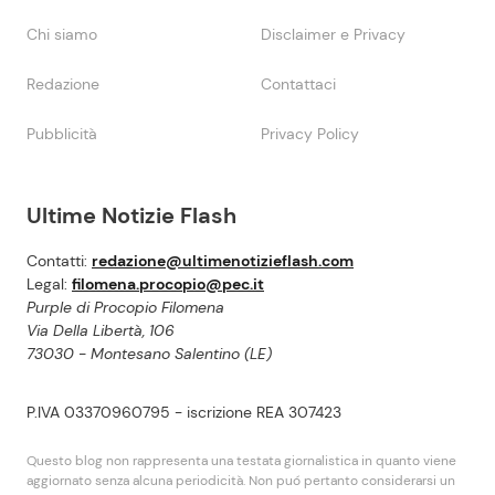
Chi siamo
Disclaimer e Privacy
Redazione
Contattaci
Pubblicità
Privacy Policy
Ultime Notizie Flash
Contatti:
redazione@ultimenotizieflash.com
Legal:
filomena.procopio@pec.it
Purple di Procopio Filomena
Via Della Libertà, 106
73030 - Montesano Salentino (LE)
P.IVA 03370960795 - iscrizione REA 307423
Questo blog non rappresenta una testata giornalistica in quanto viene
aggiornato senza alcuna periodicità. Non puó pertanto considerarsi un