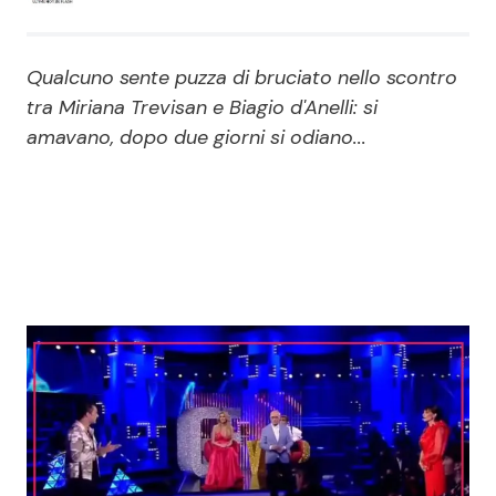
Economia
Fiction e Serie TV
Qualcuno sente puzza di bruciato nello scontro
Persone Scomparse
Programmi TV
tra Miriana Trevisan e Biagio d'Anelli: si
amavano, dopo due giorni si odiano...
Politica
Reality e Talent
Soap Opera
ShowBiz
Social News
News Cinema
News dal mondo
News Musica
News Spettacolo