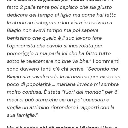
fatto 2 palle tante poi capisco che sia giusto
dedicare del tempo al figlio ma come hai fatto
la storie su instagran e lho vista io scrivere a
Biagio non avevi tempo ma poi sapeva
benissimo che quello è il suo lavoro fare
l’opinionista che cavolo si incavolata per
pomeriggio 5 ma parla lei che ha fatto tutto
sotto le telecamere no bhe va bhe
.” I commenti
sono davvero tanti c’è chi scrive:
“Secondo me
Biagio sta cavalcando la situazione per avere un
poco di popolarità … mariana invece mi sembra
molto confusa. È stata “fuori dal mondo” per 6
mesi ci può stare che sia un po’ spaesata e
voglia un attimino riprendere i rapporti con la
sua famiglia
.”
Ma c’è anche
chi dà ragione a Miriana
: “
Non lo