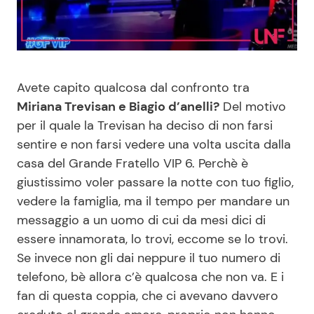
Benessere
Cucina e Ricette
Casa
Consigli di Cucina
Avete capito qualcosa dal confronto tra
Moda e Style
Dolci
Miriana Trevisan e Biagio d’anelli?
Del motivo
per il quale la Trevisan ha deciso di non farsi
Mondo Mamma
Le Ricette in TV
sentire e non farsi vedere una volta uscita dalla
casa del Grande Fratello VIP 6. Perchè è
News benessere
Primi Piatti
giustissimo voler passare la notte con tuo figlio,
vedere la famiglia, ma il tempo per mandare un
Salute
Ricette Facili e Veloci
messaggio a un uomo di cui da mesi dici di
essere innamorata, lo trovi, eccome se lo trovi.
Se invece non gli dai neppure il tuo numero di
Viaggi e Turismo
Ricette Feste
telefono, bè allora c’è qualcosa che non va. E i
fan di questa coppia, che ci avevano davvero
Festività
Ricette per Bambini