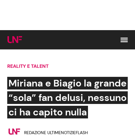
Vai al contenuto
REALITY E TALENT
Cerca:
Miriana e Biagio la grande
News e Cronaca
Gossip e TV
“sola” fan delusi, nessuno
Attualità Italiana
Bellezze VIP
ci ha capito nulla
Dal Mondo
Coppie VIP
REDAZIONE ULTIMENOTIZIEFLASH