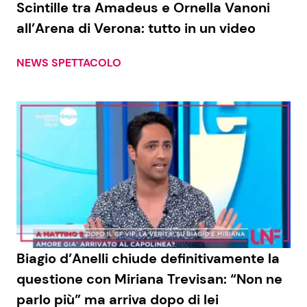
Scintille tra Amadeus e Ornella Vanoni
all’Arena di Verona: tutto in un video
Seguici
NEWS SPETTACOLO
Info
Chi siamo
Disclaimer e Privacy
Redazione
Contattaci
Pubblicità
Biagio d’Anelli chiude definitivamente la
questione con Miriana Trevisan: “Non ne
Privacy Policy
parlo più” ma arriva dopo di lei