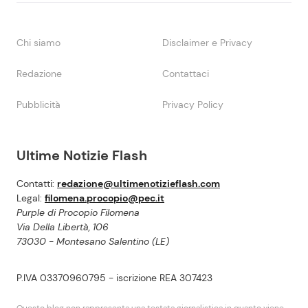
Chi siamo
Disclaimer e Privacy
Redazione
Contattaci
Pubblicità
Privacy Policy
Ultime Notizie Flash
Contatti:
redazione@ultimenotizieflash.com
Legal:
filomena.procopio@pec.it
Purple di Procopio Filomena
Via Della Libertà, 106
73030 - Montesano Salentino (LE)
P.IVA 03370960795 - iscrizione REA 307423
Questo blog non rappresenta una testata giornalistica in quanto viene