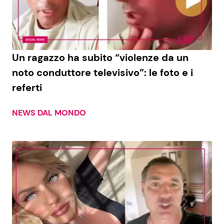
Economia
Fiction e Serie TV
Persone Scomparse
Programmi TV
Un ragazzo ha subito “violenze da un
Politica
Reality e Talent
noto conduttore televisivo”: le foto e i
referti
Soap Opera
NEWS DAL MONDO
ShowBiz
Social News
News Cinema
News dal mondo
News Musica
News Spettacolo