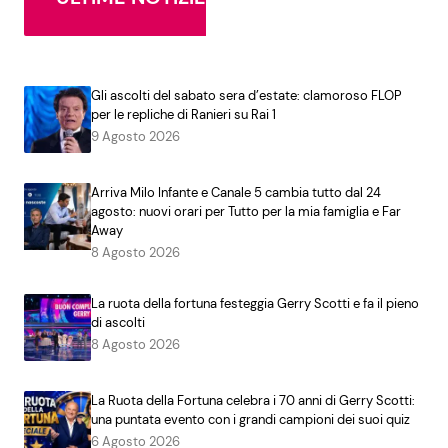
Gli ascolti del sabato sera d’estate: clamoroso FLOP
per le repliche di Ranieri su Rai 1
9 Agosto 2026
Arriva Milo Infante e Canale 5 cambia tutto dal 24
agosto: nuovi orari per Tutto per la mia famiglia e Far
Away
8 Agosto 2026
La ruota della fortuna festeggia Gerry Scotti e fa il pieno
di ascolti
8 Agosto 2026
La Ruota della Fortuna celebra i 70 anni di Gerry Scotti:
una puntata evento con i grandi campioni dei suoi quiz
6 Agosto 2026