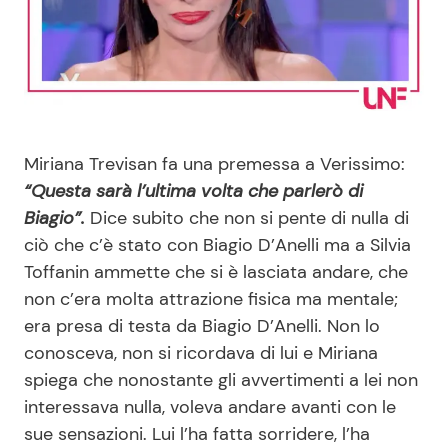
Benessere
Cucina e Ricette
Casa
Consigli di Cucina
Moda e Style
Dolci
Miriana Trevisan fa una premessa a Verissimo:
“Questa sarà l’ultima volta che parlerò di
Mondo Mamma
Le Ricette in TV
Biagio”.
Dice subito che non si pente di nulla di
ciò che c’è stato con Biagio D’Anelli ma a Silvia
News benessere
Primi Piatti
Toffanin ammette che si è lasciata andare, che
non c’era molta attrazione fisica ma mentale;
Salute
Ricette Facili e Veloci
era presa di testa da Biagio D’Anelli. Non lo
conosceva, non si ricordava di lui e Miriana
Viaggi e Turismo
Ricette Feste
spiega che nonostante gli avvertimenti a lei non
interessava nulla, voleva andare avanti con le
Festività
Ricette per Bambini
sue sensazioni. Lui l’ha fatta sorridere, l’ha