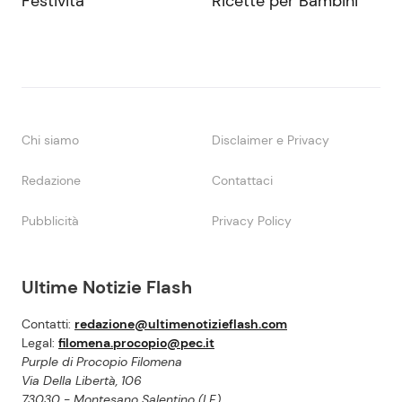
Festività
Ricette per Bambini
Chi siamo
Disclaimer e Privacy
Redazione
Contattaci
Pubblicità
Privacy Policy
Ultime Notizie Flash
Contatti:
redazione@ultimenotizieflash.com
Legal:
filomena.procopio@pec.it
Purple di Procopio Filomena
Via Della Libertà, 106
73030 - Montesano Salentino (LE)