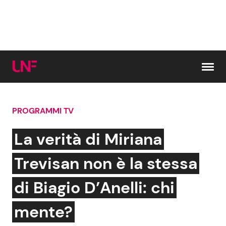
Vai al contenuto
PROGRAMMI TV
Cerca:
La verità di Miriana
News e Cronaca
Gossip e TV
Trevisan non è la stessa
Attualità Italiana
Bellezze VIP
di Biagio D’Anelli: chi
Dal Mondo
Coppie VIP
mente?