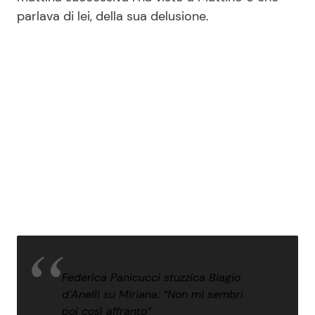
parlava di lei, della sua delusione.
Federica Panicucci stuzzica Biagio
d’Anelli su Miriana: “Non mi sembri
poi così affranto”