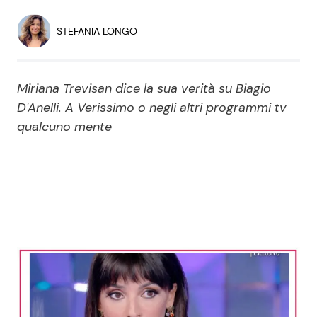
Economia
Fiction e Serie TV
STEFANIA LONGO
Persone Scomparse
Programmi TV
Miriana Trevisan dice la sua verità su Biagio
Politica
Reality e Talent
D'Anelli. A Verissimo o negli altri programmi tv
qualcuno mente
Soap Opera
ShowBiz
Social News
News Cinema
News dal mondo
News Musica
News Spettacolo