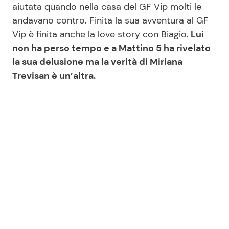
aiutata quando nella casa del GF Vip molti le
andavano contro. Finita la sua avventura al GF
Vip è finita anche la love story con Biagio.
Lui
Seguici
non ha perso tempo e a Mattino 5 ha rivelato
la sua delusione ma la verità di Miriana
Trevisan è un’altra.
Info
Chi siamo
Disclaimer e Privacy
Redazione
Contattaci
Pubblicità
Privacy Policy