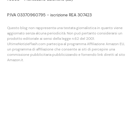
P.IVA 03370960795 - iscrizione REA 307423
Questo blog non rappresenta una testata giornalistica in quanto viene
aggiornato senza alcuna periodicità. Non puó pertanto considerarsi un
prodotto editoriale ai sensi della legge n.62 del 2001.
UltimeNotizieFlash.com partecipa al programma Affiliazione Amazon EU,
un programma di affiliazione che consente ai siti di percepire una
commissione pubblicitaria pubblicizzando e fornendo link diretti al sito
Amazon.it.