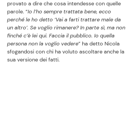
provato a dire che cosa intendesse con quelle
parole. “
Io l’ho sempre trattata bene, ecco
perché le ho detto ‘Vai a farti trattare male da
Seguici
un altro’. Se voglio rimanere? In parte sì, ma non
finché c’è lei qui. Faccia il pubblico. Io quella
persona non la voglio vedere
” ha detto Nicola
sfogandosi con chi ha voluto ascoltare anche la
Info
sua versione dei fatti.
Chi siamo
Disclaimer e Privacy
Redazione
Contattaci
Pubblicità
Privacy Policy