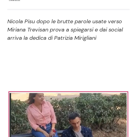
Economia
Fiction e Serie TV
Nicola Pisu dopo le brutte parole usate verso
Persone Scomparse
Programmi TV
Miriana Trevisan prova a spiegarsi e dai social
arriva la dedica di Patrizia Mirigliani
Politica
Reality e Talent
Soap Opera
ShowBiz
Social News
News Cinema
News dal mondo
News Musica
News Spettacolo