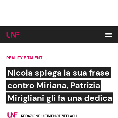
Vai al contenuto
REALITY E TALENT
Cerca:
Nicola spiega la sua frase
News e Cronaca
Gossip e TV
contro Miriana, Patrizia
Attualità Italiana
Bellezze VIP
Mirigliani gli fa una dedica
Dal Mondo
Coppie VIP
REDAZIONE ULTIMENOTIZIEFLASH