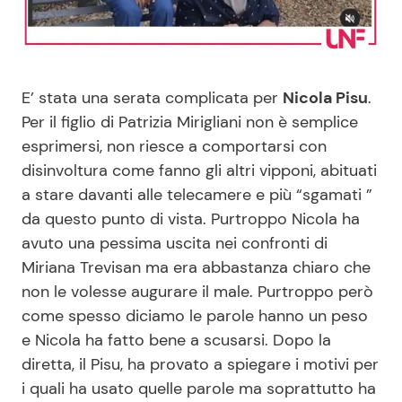
Benessere
Cucina e Ricette
Casa
Consigli di Cucina
E’ stata una serata complicata per
Nicola Pisu
.
Per il figlio di Patrizia Mirigliani non è semplice
Moda e Style
Dolci
esprimersi, non riesce a comportarsi con
disinvoltura come fanno gli altri vipponi, abituati
Mondo Mamma
Le Ricette in TV
a stare davanti alle telecamere e più “sgamati ”
da questo punto di vista. Purtroppo Nicola ha
News benessere
Primi Piatti
avuto una pessima uscita nei confronti di
Miriana Trevisan ma era abbastanza chiaro che
Salute
Ricette Facili e Veloci
non le volesse augurare il male. Purtroppo però
come spesso diciamo le parole hanno un peso
Viaggi e Turismo
Ricette Feste
e Nicola ha fatto bene a scusarsi. Dopo la
diretta, il Pisu, ha provato a spiegare i motivi per
Festività
Ricette per Bambini
i quali ha usato quelle parole ma soprattutto ha