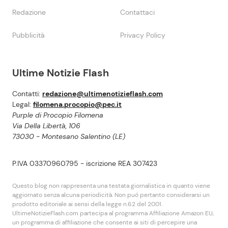
Redazione
Contattaci
Pubblicità
Privacy Policy
Ultime Notizie Flash
Contatti:
redazione@ultimenotizieflash.com
Legal:
filomena.procopio@pec.it
Purple di Procopio Filomena
Via Della Libertà, 106
73030 - Montesano Salentino (LE)
P.IVA 03370960795 - iscrizione REA 307423
Questo blog non rappresenta una testata giornalistica in quanto viene
aggiornato senza alcuna periodicità. Non puó pertanto considerarsi un
prodotto editoriale ai sensi della legge n.62 del 2001.
UltimeNotizieFlash.com partecipa al programma Affiliazione Amazon EU,
un programma di affiliazione che consente ai siti di percepire una