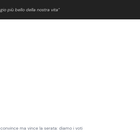
gio più bello della nostra vita”
ShowBiz
News Cinema
News Musica
News Spettacolo
onvince ma vince la serata: diamo i voti