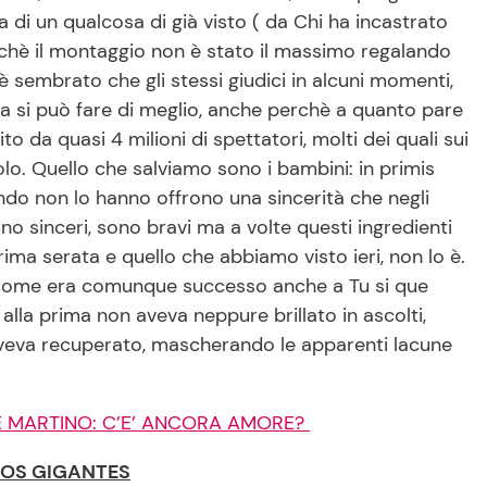
 di un qualcosa di già visto ( da Chi ha incastrato
chè il montaggio non è stato il massimo regalando
è sembrato che gli stessi giudici in alcuni momenti,
ma si può fare di meglio, anche perchè a quanto pare
o da quasi 4 milioni di spettatori, molti dei quali sui
. Quello che salviamo sono i bambini: in primis
o non lo hanno offrono una sincerità che negli
ono sinceri, sono bravi ma a volte questi ingredienti
ma serata e quello che abbiamo visto ieri, non lo è.
 come era comunque successo anche a Tu si que
alla prima non aveva neppure brillato in ascolti,
 aveva recuperato, mascherando le apparenti lacune
E MARTINO: C’E’ ANCORA AMORE?
NOS GIGANTES