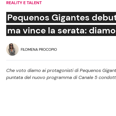
REALITY E TALENT
Soap Opera
Pequenos Gigantes debut
ma vince la serata: diamo 
Social News
Benessere
News dal mondo
Casa
FILOMENA PROCOPIO
Moda e Style
Mondo Mamma
Che voto diamo ai protagonisti di Pequenos Gigante
puntata del nuovo programma di Canale 5 condott
News benessere
Salute
Viaggi e Turismo
Festività