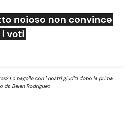
to noioso non convince
i voti
Cucina e Ricette
Consigli di Cucina
Dolci
Le Ricette in TV
s? Le pagelle con i nostri giudizi dopo la prima
o da Belen Rodriguez
Primi Piatti
Ricette Facili e Veloci
Ricette Feste
Ricette per Bambini