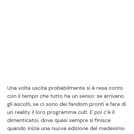
Seguici
Info
Chi siamo
Disclaimer e Privacy
Una volta uscita probabilmente si è resa conto
Redazione
con il tempo che tutto ha un senso: se arrivano
Contattaci
gli ascolti, se ci sono dei fandom pronti a fare di
Pubblicità
un reality il loro programma cult. E poi c’è il
dimenticatoi, dove quasi sempre si finisce
Privacy Policy
quando inizia una nuova edizione del medesimo