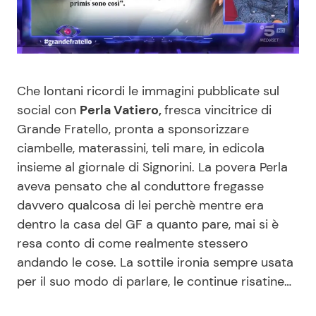
Benessere
Cucina e Ricette
Casa
Consigli di Cucina
Che lontani ricordi le immagini pubblicate sul
Moda e Style
Dolci
social con
Perla Vatiero,
fresca vincitrice di
Grande Fratello, pronta a sponsorizzare
Mondo Mamma
Le Ricette in TV
ciambelle, materassini, teli mare, in edicola
insieme al giornale di Signorini. La povera Perla
News benessere
Primi Piatti
aveva pensato che al conduttore fregasse
davvero qualcosa di lei perchè mentre era
Salute
Ricette Facili e Veloci
dentro la casa del GF a quanto pare, mai si è
resa conto di come realmente stessero
Viaggi e Turismo
Ricette Feste
andando le cose. La sottile ironia sempre usata
per il suo modo di parlare, le continue risatine…
Festività
Ricette per Bambini