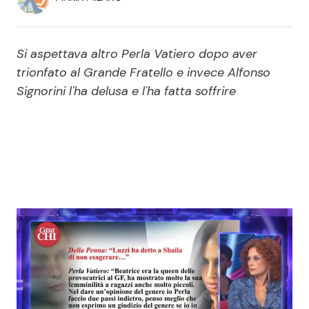
Economia
Fiction e Serie TV
Persone Scomparse
Programmi TV
Si aspettava altro Perla Vatiero dopo aver
trionfato al Grande Fratello e invece Alfonso
Politica
Reality e Talent
Signorini l'ha delusa e l'ha fatta soffrire
Soap Opera
ShowBiz
Social News
News Cinema
News dal mondo
News Musica
News Spettacolo