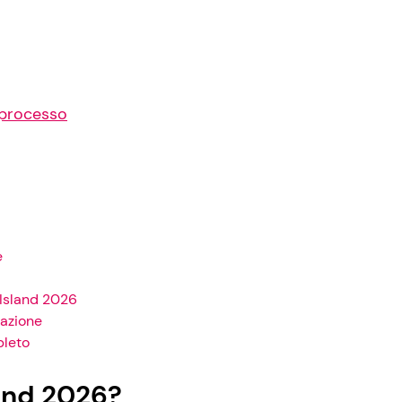
l processo
e
 Island 2026
lazione
pleto
and 2026?