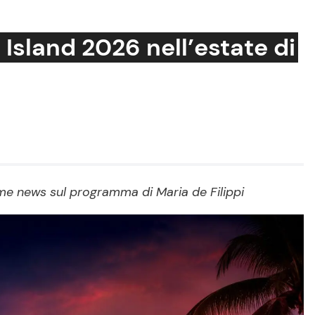
Island 2026 nell’estate di
Cucina e Ricette
Consigli di Cucina
Dolci
Le Ricette in TV
me news sul programma di Maria de Filippi
Primi Piatti
Ricette Facili e Veloci
Ricette Feste
Ricette per Bambini