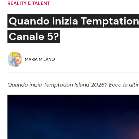
REALITY E TALENT
Soap Opera
Quando inizia Temptation 
Canale 5?
Social News
Benessere
News dal mondo
Casa
MARIA MILANO
Moda e Style
Mondo Mamma
Quando inizia Temptation Island 2026? Ecco le ulti
News benessere
Salute
Viaggi e Turismo
Festività