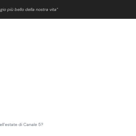
gio più bello della nostra vita”
ShowBiz
News Cinema
News Musica
News Spettacolo
ll’estate di Canale 5?