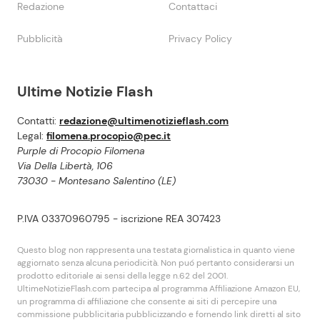
Redazione
Contattaci
Pubblicità
Privacy Policy
Ultime Notizie Flash
Contatti:
redazione@ultimenotizieflash.com
Legal:
filomena.procopio@pec.it
Purple di Procopio Filomena
Via Della Libertà, 106
73030 - Montesano Salentino (LE)
P.IVA 03370960795 - iscrizione REA 307423
Questo blog non rappresenta una testata giornalistica in quanto viene
aggiornato senza alcuna periodicità. Non puó pertanto considerarsi un
prodotto editoriale ai sensi della legge n.62 del 2001.
UltimeNotizieFlash.com partecipa al programma Affiliazione Amazon EU,
un programma di affiliazione che consente ai siti di percepire una
commissione pubblicitaria pubblicizzando e fornendo link diretti al sito