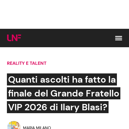
Vai al contenuto
REALITY E TALENT
Cerca:
Quanti ascolti ha fatto la
News e Cronaca
Gossip e TV
finale del Grande Fratello
Attualità Italiana
Bellezze VIP
VIP 2026 di Ilary Blasi?
Dal Mondo
Coppie VIP
MARIA MILANO