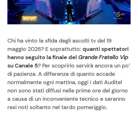
Benessere
Cucina e Ricette
Casa
Consigli di Cucina
Chi ha vinto la sfida degli ascolti tv del 19
Moda e Style
Dolci
maggio 2026? E soprattutto:
quanti spettatori
hanno seguito la finale del
Grande Fratello Vip
Mondo Mamma
Le Ricette in TV
su Canale 5
? Per scoprirlo servirà ancora un po’
di pazienza. A differenza di quanto accade
News benessere
Primi Piatti
normalmente ogni mattina, oggi i dati Auditel
non sono stati diffusi nelle prime ore del giorno
Salute
Ricette Facili e Veloci
a causa di un inconveniente tecnico e saranno
resi noti soltanto nel tardo pomeriggio.
Viaggi e Turismo
Ricette Feste
Festività
Ricette per Bambini