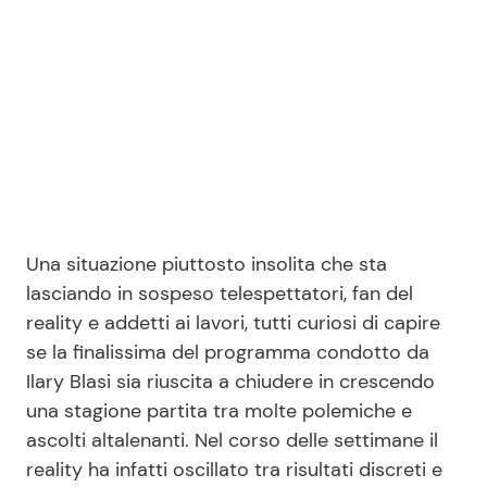
Seguici
Info
Chi siamo
Una situazione piuttosto insolita che sta
Disclaimer e Privacy
lasciando in sospeso telespettatori, fan del
reality e addetti ai lavori, tutti curiosi di capire
Redazione
se la finalissima del programma condotto da
Contattaci
Ilary Blasi sia riuscita a chiudere in crescendo
Pubblicità
una stagione partita tra molte polemiche e
ascolti altalenanti. Nel corso delle settimane il
Privacy Policy
reality ha infatti oscillato tra risultati discreti e