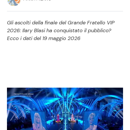
Economia
Fiction e Serie TV
Persone Scomparse
Programmi TV
Gli ascolti della finale del Grande Fratello VIP
2026: Ilary Blasi ha conquistato il pubblico?
Politica
Reality e Talent
Ecco i dati del 19 maggio 2026
Soap Opera
ShowBiz
Social News
News Cinema
News dal mondo
News Musica
News Spettacolo