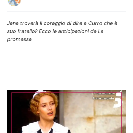
Economia
Fiction e Serie TV
Persone Scomparse
Programmi TV
Jana troverà il coraggio di dire a Curro che è
suo fratello? Ecco le anticipazioni de La
Politica
Reality e Talent
promessa
Soap Opera
ShowBiz
Social News
News Cinema
News dal mondo
News Musica
News Spettacolo