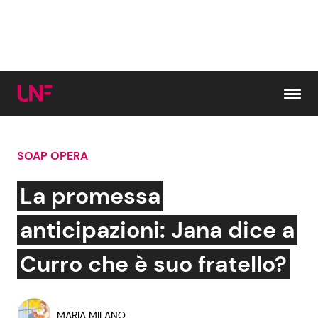
Vai al contenuto
SOAP OPERA
Cerca:
La promessa
News e Cronaca
Gossip e TV
anticipazioni: Jana dice a
Attualità Italiana
Bellezze VIP
Curro che è suo fratello?
Dal Mondo
Coppie VIP
MARIA MILANO