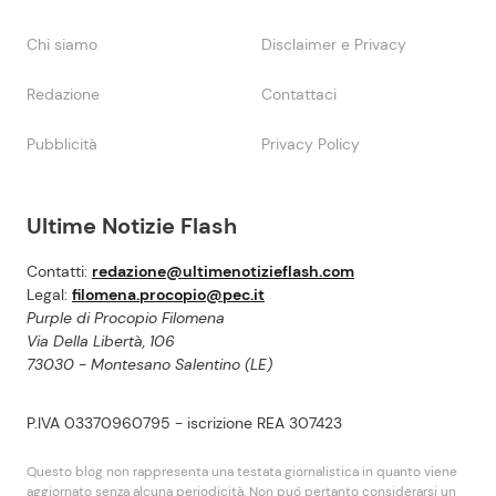
Chi siamo
Disclaimer e Privacy
Redazione
Contattaci
Pubblicità
Privacy Policy
Ultime Notizie Flash
Contatti:
redazione@ultimenotizieflash.com
Legal:
filomena.procopio@pec.it
Purple di Procopio Filomena
Via Della Libertà, 106
73030 - Montesano Salentino (LE)
P.IVA 03370960795 - iscrizione REA 307423
Questo blog non rappresenta una testata giornalistica in quanto viene
aggiornato senza alcuna periodicità. Non puó pertanto considerarsi un