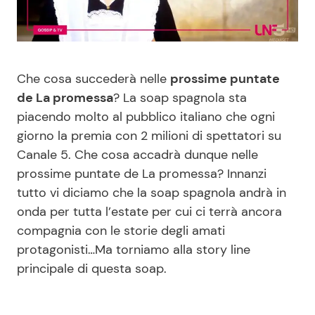
Benessere
Cucina e Ricette
Casa
Consigli di Cucina
Che cosa succederà nelle
prossime puntate
de La promessa
? La soap spagnola sta
Moda e Style
Dolci
piacendo molto al pubblico italiano che ogni
giorno la premia con 2 milioni di spettatori su
Mondo Mamma
Le Ricette in TV
Canale 5. Che cosa accadrà dunque nelle
prossime puntate de La promessa? Innanzi
News benessere
Primi Piatti
tutto vi diciamo che la soap spagnola andrà in
onda per tutta l’estate per cui ci terrà ancora
Salute
Ricette Facili e Veloci
compagnia con le storie degli amati
protagonisti…Ma torniamo alla story line
Viaggi e Turismo
Ricette Feste
principale di questa soap.
Festività
Ricette per Bambini