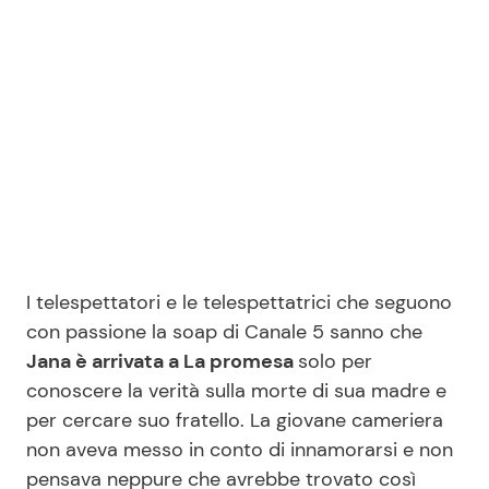
Seguici
Info
Chi siamo
Disclaimer e Privacy
I telespettatori e le telespettatrici che seguono
Redazione
con passione la soap di Canale 5 sanno che
Jana è arrivata a La promesa
solo per
Contattaci
conoscere la verità sulla morte di sua madre e
Pubblicità
per cercare suo fratello. La giovane cameriera
Privacy Policy
non aveva messo in conto di innamorarsi e non
pensava neppure che avrebbe trovato così