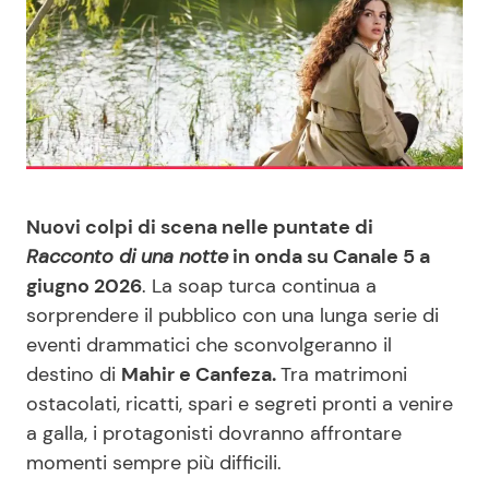
Benessere
Cucina e Ricette
Casa
Consigli di Cucina
Moda e Style
Dolci
Mondo Mamma
Le Ricette in TV
Nuovi colpi di scena nelle puntate di
Racconto di una notte
in onda su Canale 5 a
News benessere
Primi Piatti
giugno 2026
. La soap turca continua a
sorprendere il pubblico con una lunga serie di
Salute
Ricette Facili e Veloci
eventi drammatici che sconvolgeranno il
destino di
Mahir e Canfeza.
Tra matrimoni
Viaggi e Turismo
Ricette Feste
ostacolati, ricatti, spari e segreti pronti a venire
a galla, i protagonisti dovranno affrontare
momenti sempre più difficili.
Festività
Ricette per Bambini