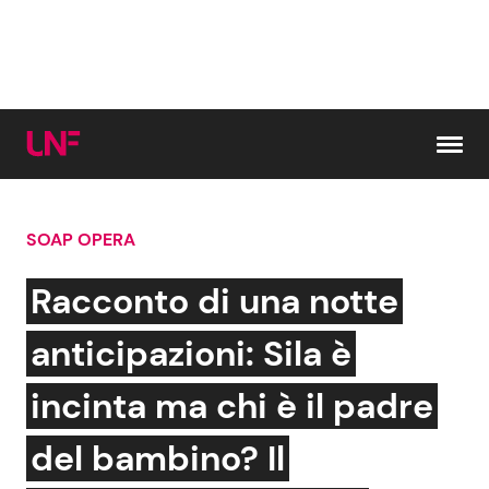
Vai al contenuto
SOAP OPERA
Cerca:
Racconto di una notte
News e Cronaca
Gossip e TV
anticipazioni: Sila è
Attualità Italiana
Bellezze VIP
incinta ma chi è il padre
Dal Mondo
Coppie VIP
del bambino? Il