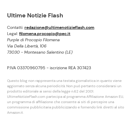
Ultime Notizie Flash
Contatti:
redazione@ultimenotizieflash.com
Legal:
filomena.procopio@pec.it
Purple di Procopio Filomena
Via Della Libertà, 106
73030 - Montesano Salentino (LE)
P.IVA 03370960795 - iscrizione REA 307423
Questo blog non rappresenta una testata giornalistica in quanto viene
aggiornato senza alcuna periodicità. Non puó pertanto considerarsi un
prodotto editoriale ai sensi della legge n.62 del 2001.
UltimeNotizieFlash.com partecipa al programma Affiliazione Amazon EU,
un programma di affiliazione che consente ai siti di percepire una
commissione pubblicitaria pubblicizzando e fornendo link diretti al sito
Amazon.it.