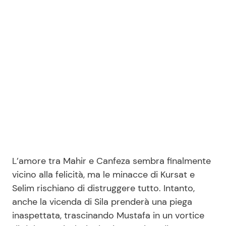
Seguici
Info
Chi siamo
Disclaimer e Privacy
Redazione
L’amore tra Mahir e Canfeza sembra finalmente
Contattaci
vicino alla felicità, ma le minacce di Kursat e
Pubblicità
Selim rischiano di distruggere tutto. Intanto,
anche la vicenda di Sila prenderà una piega
Privacy Policy
inaspettata, trascinando Mustafa in un vortice