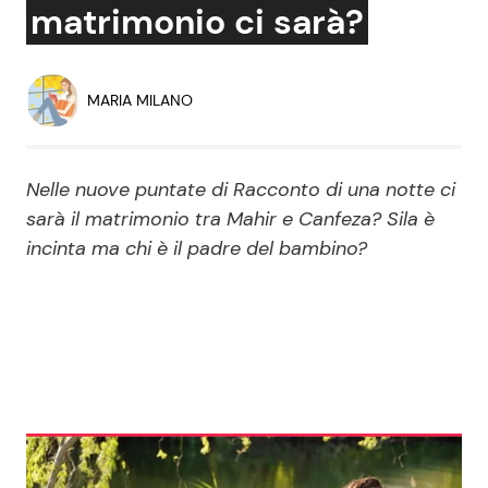
matrimonio ci sarà?
Economia
Fiction e Serie TV
Persone Scomparse
Programmi TV
MARIA MILANO
Politica
Reality e Talent
Nelle nuove puntate di Racconto di una notte ci
Soap Opera
sarà il matrimonio tra Mahir e Canfeza? Sila è
incinta ma chi è il padre del bambino?
ShowBiz
Social News
News Cinema
News dal mondo
News Musica
News Spettacolo