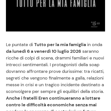
Benessere
Cucina e Ricette
Casa
Consigli di Cucina
Moda e Style
Dolci
Le puntate di
Tutto per la mia famiglia
in onda
Mondo Mamma
Le Ricette in TV
da lunedì 6 a venerdì 10 luglio 2026
saranno
ricche di colpi di scena, drammi familiari e nuovi
News benessere
Primi Piatti
intrecci sentimentali. I protagonisti della soap
dovranno affrontare prove durissime: tra ricatti,
Salute
Ricette Facili e Veloci
segreti che vengono finalmente a galla, relazioni
messe in crisi e un tragico incidente destinato a
Viaggi e Turismo
Ricette Feste
sconvolgere per sempre gli equilibri della storia.
Anche i fratelli Eren continueranno a lottare
contro le difficoltà economiche senza mai
Festività
Ricette per Bambini