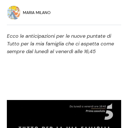
Economia
Fiction e Serie TV
MARIA MILANO
Persone Scomparse
Programmi TV
Ecco le anticipazioni per le nuove puntate di
Politica
Reality e Talent
Tutto per la mia famiglia che ci aspetta come
sempre dal lunedì al venerdì alle 16,45
Soap Opera
ShowBiz
Social News
News Cinema
News dal mondo
News Musica
News Spettacolo