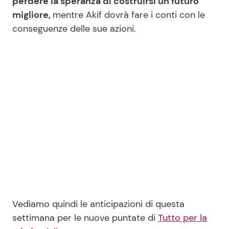
perdere la speranza di costruirsi un futuro
migliore,
mentre Akif dovrà fare i conti con le
conseguenze delle sue azioni.
Seguici
Info
Chi siamo
Disclaimer e Privacy
Redazione
Contattaci
Pubblicità
Vediamo quindi le anticipazioni di questa
Privacy Policy
settimana per le nuove puntate di
Tutto per la