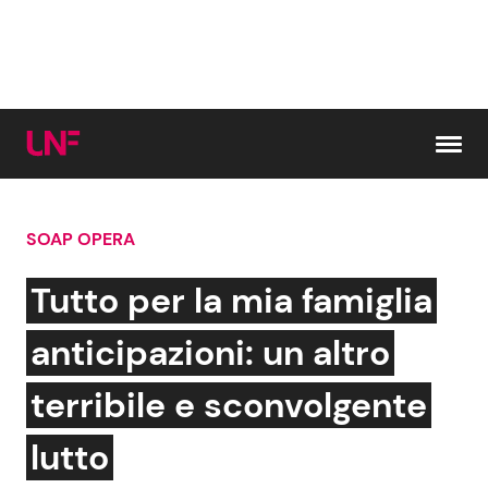
Vai al contenuto
SOAP OPERA
Cerca:
Tutto per la mia famiglia
News e Cronaca
Gossip e TV
anticipazioni: un altro
Attualità Italiana
Bellezze VIP
terribile e sconvolgente
Dal Mondo
Coppie VIP
lutto