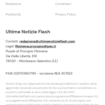
Redazione
Contattaci
Pubblicità
Privacy Policy
Ultime Notizie Flash
Contatti:
redazione@ultimenotizieflash.com
Legal:
filomena.procopio@pec.it
Purple di Procopio Filomena
Via Della Libertà, 106
73030 - Montesano Salentino (LE)
P.IVA 03370960795 - iscrizione REA 307423
Questo blog non rappresenta una testata giornalistica in quanto viene
aggiornato senza alcuna periodicità. Non puó pertanto considerarsi un
prodotto editoriale ai sensi della legge n.62 del 2001.
UltimeNotizieFlash.com partecipa al programma Affiliazione Amazon EU,
un programma di affiliazione che consente ai siti di percepire una
commissione pubblicitaria pubblicizzando e fornendo link diretti al sito