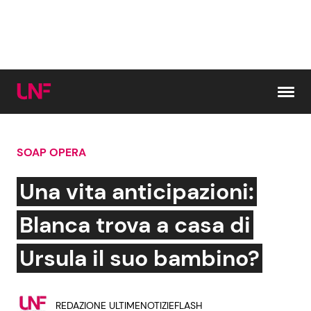
Vai al contenuto
SOAP OPERA
Cerca:
Una vita anticipazioni:
News e Cronaca
Gossip e TV
Blanca trova a casa di
Attualità Italiana
Bellezze VIP
Ursula il suo bambino?
Dal Mondo
Coppie VIP
REDAZIONE ULTIMENOTIZIEFLASH