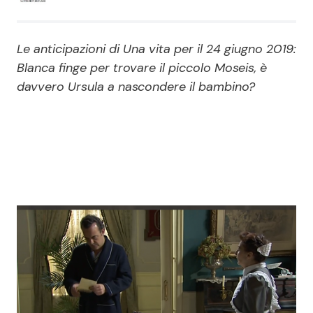
Economia
Fiction e Serie TV
Le anticipazioni di Una vita per il 24 giugno 2019:
Persone Scomparse
Programmi TV
Blanca finge per trovare il piccolo Moseis, è
davvero Ursula a nascondere il bambino?
Politica
Reality e Talent
Soap Opera
ShowBiz
Social News
News Cinema
News dal mondo
News Musica
News Spettacolo