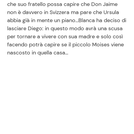
che suo fratello possa capire che Don Jaime
non è davvero in Svizzera ma pare che Ursula
abbia già in mente un piano…Blanca ha deciso di
Seguici
lasciare Diego: in questo modo avrà una scusa
per tornare a vivere con sua madre e solo così
facendo potrà capire se il piccolo Moises viene
nascosto in quella casa…
Info
Chi siamo
Disclaimer e Privacy
Redazione
Contattaci
Pubblicità
Privacy Policy