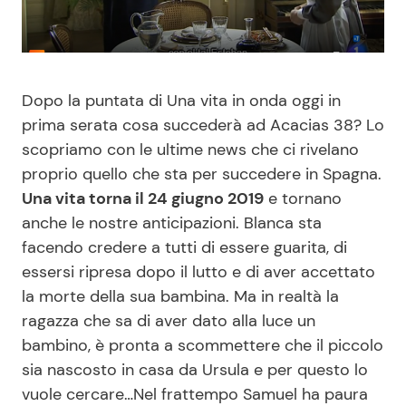
Benessere
Cucina e Ricette
Casa
Consigli di Cucina
Dopo la puntata di Una vita in onda oggi in
prima serata cosa succederà ad Acacias 38? Lo
Moda e Style
Dolci
scopriamo con le ultime news che ci rivelano
proprio quello che sta per succedere in Spagna.
Mondo Mamma
Le Ricette in TV
Una vita torna il 24 giugno 2019
e tornano
anche le nostre anticipazioni. Blanca sta
News benessere
Primi Piatti
facendo credere a tutti di essere guarita, di
essersi ripresa dopo il lutto e di aver accettato
Salute
Ricette Facili e Veloci
la morte della sua bambina. Ma in realtà la
ragazza che sa di aver dato alla luce un
Viaggi e Turismo
Ricette Feste
bambino, è pronta a scommettere che il piccolo
sia nascosto in casa da Ursula e per questo lo
Festività
Ricette per Bambini
vuole cercare…Nel frattempo Samuel ha paura