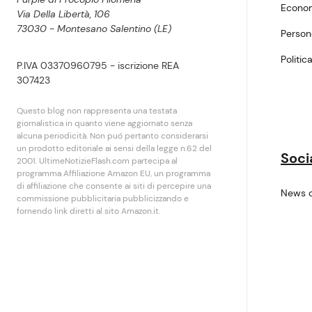
Econo
Via Della Libertà, 106
73030 - Montesano Salentino (LE)
Perso
Politic
P.IVA 03370960795 - iscrizione REA
307423
Questo blog non rappresenta una testata
giornalistica in quanto viene aggiornato senza
alcuna periodicità. Non puó pertanto considerarsi
un prodotto editoriale ai sensi della legge n.62 del
Soci
2001. UltimeNotizieFlash.com partecipa al
programma Affiliazione Amazon EU, un programma
di affiliazione che consente ai siti di percepire una
News 
commissione pubblicitaria pubblicizzando e
fornendo link diretti al sito Amazon.it.