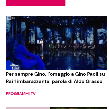
Soap Opera
Social News
Benessere
News dal mondo
Casa
Moda e Style
Mondo Mamma
News benessere
Per sempre Gino, l’omaggio a Gino Paoli su
Rai 1 imbarazzante: parola di Aldo Grasso
Salute
Viaggi e Turismo
PROGRAMMI TV
Festività