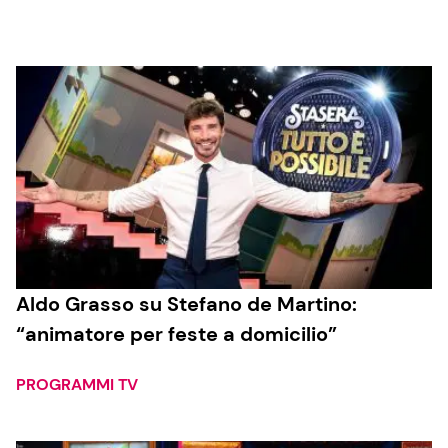
Cucina e Ricette
Consigli di Cucina
Dolci
Le Ricette in TV
Primi Piatti
Aldo Grasso su Stefano de Martino:
“animatore per feste a domicilio”
Ricette Facili e Veloci
Ricette Feste
PROGRAMMI TV
Ricette per Bambini