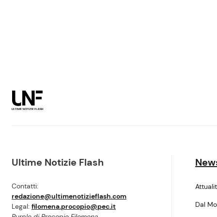
Ultime Notizie Flash
New
Contatti:
Attuali
redazione@ultimenotizieflash.com
Dal M
Legal:
filomena.procopio@pec.it
Purple di Procopio Filomena