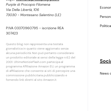
Purple di Procopio Filomena
Econo
Via Della Libertà, 106
73030 - Montesano Salentino (LE)
Perso
Politic
P.IVA 03370960795 - iscrizione REA
307423
Questo blog non rappresenta una testata
giornalistica in quanto viene aggiornato senza
alcuna periodicità. Non puó pertanto considerarsi
un prodotto editoriale ai sensi della legge n.62 del
Soci
2001. UltimeNotizieFlash.com partecipa al
programma Affiliazione Amazon EU, un programma
di affiliazione che consente ai siti di percepire una
News 
commissione pubblicitaria pubblicizzando e
fornendo link diretti al sito Amazon.it.