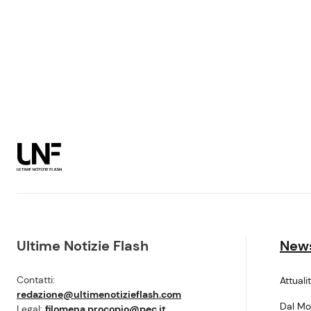
Ultime Notizie Flash
New
Contatti:
Attuali
redazione@ultimenotizieflash.com
Dal M
Legal:
filomena.procopio@pec.it