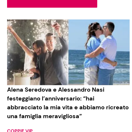
Soap Opera
Social News
Benessere
News dal mondo
Casa
Moda e Style
Mondo Mamma
News benessere
Alena Seredova e Alessandro Nasi
festeggiano l’anniversario: “hai
Salute
abbracciato la mia vita e abbiamo ricreato
Viaggi e Turismo
una famiglia meravigliosa”
Festività
COPPIE VIP