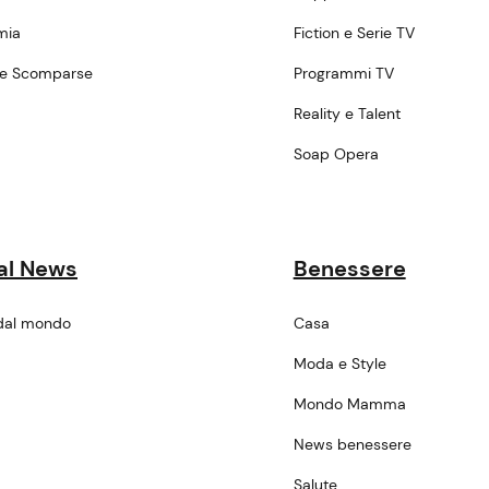
mia
Fiction e Serie TV
ne Scomparse
Programmi TV
a
Reality e Talent
Soap Opera
al News
Benessere
dal mondo
Casa
Moda e Style
Mondo Mamma
News benessere
Salute