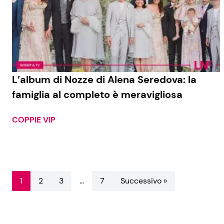
L’album di Nozze di Alena Seredova: la
famiglia al completo è meravigliosa
COPPIE VIP
1
2
3
…
7
Successivo »