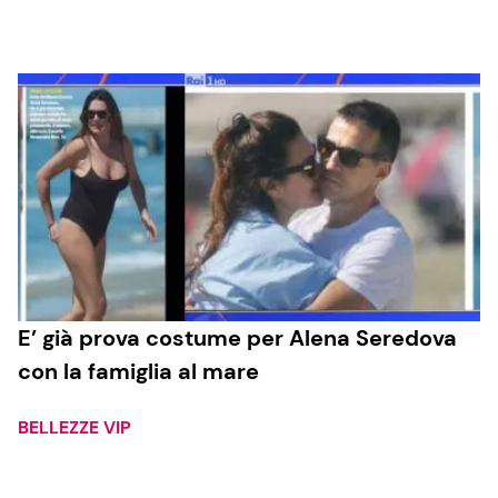
Cucina e Ricette
Consigli di Cucina
Dolci
Le Ricette in TV
Primi Piatti
E’ già prova costume per Alena Seredova
con la famiglia al mare
Ricette Facili e Veloci
Ricette Feste
BELLEZZE VIP
Ricette per Bambini