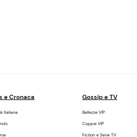
s e Cronaca
Gossip e TV
tà Italiana
Bellezze VIP
ondo
Coppie VIP
mia
Fiction e Serie TV