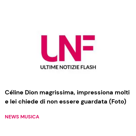
Cucina e Ricette
Consigli di Cucina
Dolci
Le Ricette in TV
Primi Piatti
Céline Dion magrissima, impressiona molti
e lei chiede di non essere guardata (Foto)
Ricette Facili e Veloci
Ricette Feste
NEWS MUSICA
Ricette per Bambini