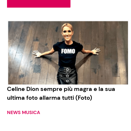
Soap Opera
Social News
Benessere
News dal mondo
Casa
Moda e Style
Mondo Mamma
News benessere
Celine Dion sempre più magra e la sua
ultima foto allarma tutti (Foto)
Salute
Viaggi e Turismo
NEWS MUSICA
Festività