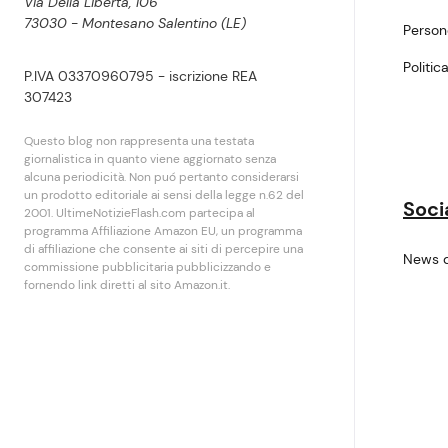
Via Della Libertà, 106
73030 - Montesano Salentino (LE)
Perso
Politic
P.IVA 03370960795 - iscrizione REA
307423
Questo blog non rappresenta una testata
giornalistica in quanto viene aggiornato senza
alcuna periodicità. Non puó pertanto considerarsi
un prodotto editoriale ai sensi della legge n.62 del
Soci
2001. UltimeNotizieFlash.com partecipa al
programma Affiliazione Amazon EU, un programma
di affiliazione che consente ai siti di percepire una
News 
commissione pubblicitaria pubblicizzando e
fornendo link diretti al sito Amazon.it.