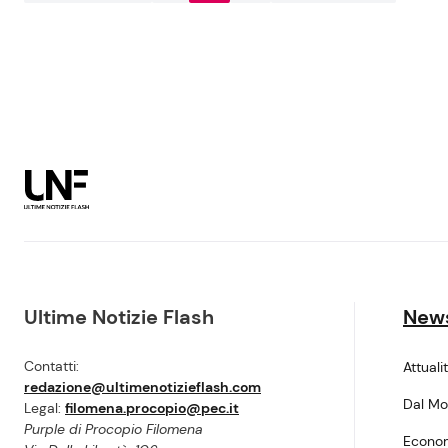
Ultime Notizie Flash
New
Contatti:
Attuali
redazione@ultimenotizieflash.com
Dal M
Legal:
filomena.procopio@pec.it
Purple di Procopio Filomena
Econo