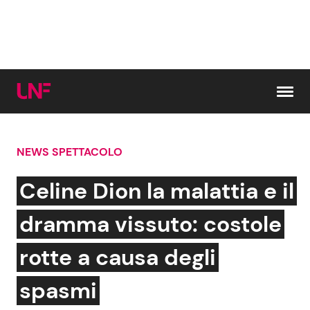
Vai al contenuto
NEWS SPETTACOLO
Cerca:
Celine Dion la malattia e il
News e Cronaca
Gossip e TV
dramma vissuto: costole
Attualità Italiana
Bellezze VIP
rotte a causa degli
Dal Mondo
Coppie VIP
spasmi