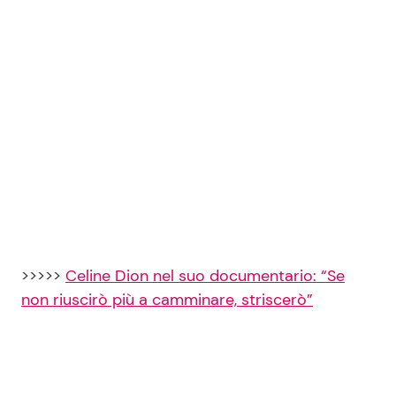
Seguici
Info
Chi siamo
Disclaimer e Privacy
Redazione
>>>>>
Celine Dion nel suo documentario: “Se
Contattaci
non riuscirò più a camminare, striscerò”
Pubblicità
Privacy Policy