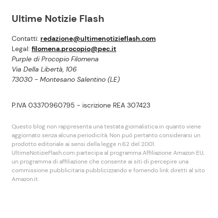
Ultime Notizie Flash
Contatti:
redazione@ultimenotizieflash.com
Legal:
filomena.procopio@pec.it
Purple di Procopio Filomena
Via Della Libertà, 106
73030 - Montesano Salentino (LE)
P.IVA 03370960795 - iscrizione REA 307423
Questo blog non rappresenta una testata giornalistica in quanto viene
aggiornato senza alcuna periodicità. Non puó pertanto considerarsi un
prodotto editoriale ai sensi della legge n.62 del 2001.
UltimeNotizieFlash.com partecipa al programma Affiliazione Amazon EU,
un programma di affiliazione che consente ai siti di percepire una
commissione pubblicitaria pubblicizzando e fornendo link diretti al sito
Amazon.it.