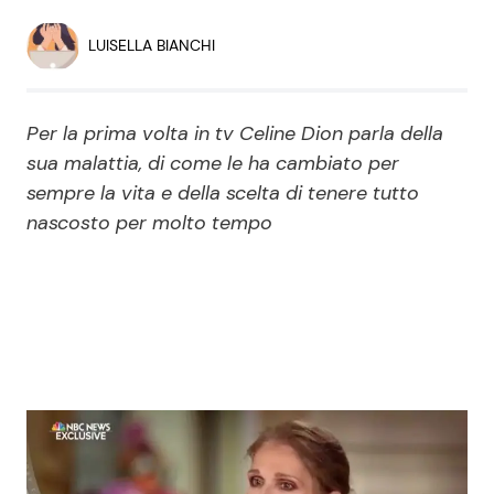
Economia
Fiction e Serie TV
LUISELLA BIANCHI
Persone Scomparse
Programmi TV
Per la prima volta in tv Celine Dion parla della
Politica
Reality e Talent
sua malattia, di come le ha cambiato per
sempre la vita e della scelta di tenere tutto
Soap Opera
nascosto per molto tempo
ShowBiz
Social News
News Cinema
News dal mondo
News Musica
News Spettacolo