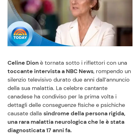
Benessere
Cucina e Ricette
Casa
Consigli di Cucina
Moda e Style
Dolci
Mondo Mamma
Le Ricette in TV
Celine Dion
è tornata sotto i riflettori con una
toccante intervista a NBC News
, rompendo un
News benessere
Primi Piatti
silenzio televisivo durato due anni dall’annuncio
della sua malattia. La celebre cantante
canadese ha condiviso per la prima volta i
Salute
Ricette Facili e Veloci
dettagli delle conseguenze fisiche e psichiche
causate dalla
sindrome della persona rigida,
Viaggi e Turismo
Ricette Feste
una rara malattia neurologica che le è stata
diagnosticata 17 anni fa.
Festività
Ricette per Bambini