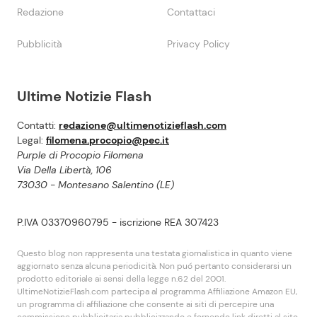
Redazione
Contattaci
Pubblicità
Privacy Policy
Ultime Notizie Flash
Contatti:
redazione@ultimenotizieflash.com
Legal:
filomena.procopio@pec.it
Purple di Procopio Filomena
Via Della Libertà, 106
73030 - Montesano Salentino (LE)
P.IVA 03370960795 - iscrizione REA 307423
Questo blog non rappresenta una testata giornalistica in quanto viene
aggiornato senza alcuna periodicità. Non puó pertanto considerarsi un
prodotto editoriale ai sensi della legge n.62 del 2001.
UltimeNotizieFlash.com partecipa al programma Affiliazione Amazon EU,
un programma di affiliazione che consente ai siti di percepire una
commissione pubblicitaria pubblicizzando e fornendo link diretti al sito