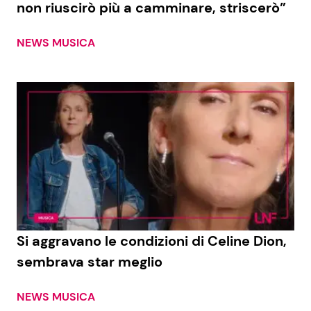
non riuscirò più a camminare, striscerò”
NEWS MUSICA
Seguici
Info
Chi siamo
Disclaimer e Privacy
Redazione
Contattaci
Si aggravano le condizioni di Celine Dion,
Pubblicità
sembrava star meglio
Privacy Policy
NEWS MUSICA