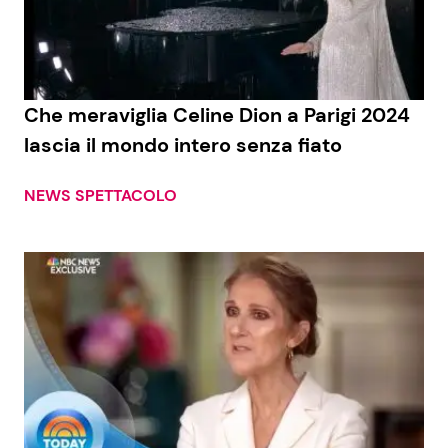
Economia
Fiction e Serie TV
Persone Scomparse
Programmi TV
Che meraviglia Celine Dion a Parigi 2024
Politica
Reality e Talent
lascia il mondo intero senza fiato
Soap Opera
NEWS SPETTACOLO
ShowBiz
Social News
News Cinema
News dal mondo
News Musica
News Spettacolo