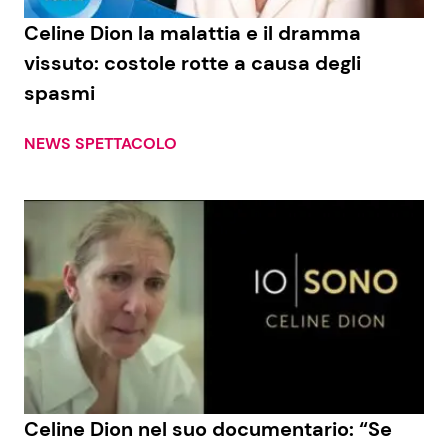
Celine Dion la malattia e il dramma
Benessere
Cucina e Ricette
vissuto: costole rotte a causa degli
Casa
Consigli di Cucina
spasmi
Moda e Style
Dolci
NEWS SPETTACOLO
Mondo Mamma
Le Ricette in TV
News benessere
Primi Piatti
Salute
Ricette Facili e Veloci
Viaggi e Turismo
Ricette Feste
Festività
Ricette per Bambini
Celine Dion nel suo documentario: “Se