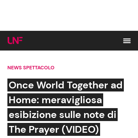
Vai al contenuto
NEWS SPETTACOLO
Cerca:
Once World Together ad
News e Cronaca
Gossip e TV
Home: meravigliosa
Attualità Italiana
Bellezze VIP
esibizione sulle note di
Dal Mondo
Coppie VIP
The Prayer (VIDEO)