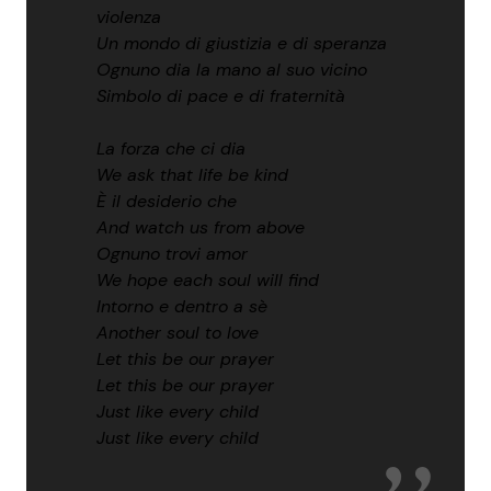
violenza
Un mondo di giustizia e di speranza
Ognuno dia la mano al suo vicino
Simbolo di pace e di fraternità
La forza che ci dia
We ask that life be kind
È il desiderio che
And watch us from above
Ognuno trovi amor
We hope each soul will find
Intorno e dentro a sè
Another soul to love
Let this be our prayer
Let this be our prayer
Just like every child
Just like every child