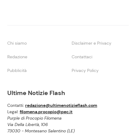
Chi siamo
Disclaimer e Privacy
Redazione
Contattaci
Pubblicità
Privacy Policy
Ultime Notizie Flash
Contatti:
redazione@ultimenotizieflash.com
Legal:
filomena.procopio@pec.it
Purple di Procopio Filomena
Via Della Libertà, 106
73030 - Montesano Salentino (LE)