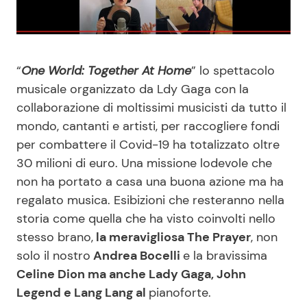
Benessere
Cucina e Ricette
Casa
Consigli di Cucina
“
One World: Together At Home
” lo spettacolo
musicale organizzato da Ldy Gaga con la
Moda e Style
Dolci
collaborazione di moltissimi musicisti da tutto il
mondo, cantanti e artisti, per raccogliere fondi
Mondo Mamma
Le Ricette in TV
per combattere il Covid-19 ha totalizzato oltre
30 milioni di euro. Una missione lodevole che
News benessere
Primi Piatti
non ha portato a casa una buona azione ma ha
regalato musica. Esibizioni che resteranno nella
Salute
Ricette Facili e Veloci
storia come quella che ha visto coinvolti nello
stesso brano,
la meravigliosa The Prayer
, non
Viaggi e Turismo
Ricette Feste
solo il nostro
Andrea Bocelli
e la bravissima
Celine Dion ma anche Lady Gaga, John
Festività
Ricette per Bambini
Legend e Lang Lang al
pianoforte.