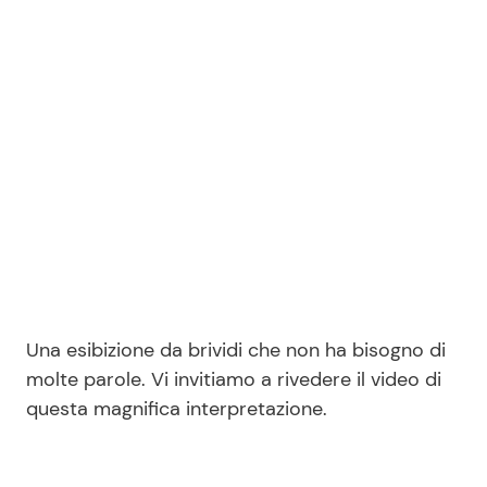
Seguici
Info
Chi siamo
Disclaimer e Privacy
Redazione
Una esibizione da brividi che non ha bisogno di
Contattaci
molte parole. Vi invitiamo a rivedere il video di
Pubblicità
questa magnifica interpretazione.
Privacy Policy