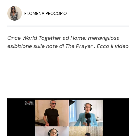
Economia
Fiction e Serie TV
FILOMENA PROCOPIO
Persone Scomparse
Programmi TV
Once World Together ad Home: meravigliosa
Politica
Reality e Talent
esibizione sulle note di The Prayer . Ecco il video
Soap Opera
ShowBiz
Social News
News Cinema
News dal mondo
News Musica
News Spettacolo