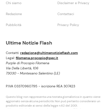
Chi siamo
Disclaimer e Privacy
Redazione
Contattaci
Pubblicità
Privacy Policy
Ultime Notizie Flash
Contatti:
redazione@ultimenotizieflash.com
Legal:
filomena.procopio@pec.it
Purple di Procopio Filomena
Via Della Libertà, 106
73030 - Montesano Salentino (LE)
P.IVA 03370960795 - iscrizione REA 307423
Questo blog non rappresenta una testata giornalistica in quanto viene
aggiornato senza alcuna periodicità. Non puó pertanto considerarsi un
prodotto editoriale ai sensi della legge n.62 del 2001.