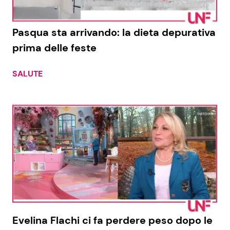
Benessere
Cucina e Ricette
Pasqua sta arrivando: la dieta depurativa
Casa
Consigli di Cucina
prima delle feste
Moda e Style
Dolci
SALUTE
Mondo Mamma
Le Ricette in TV
News benessere
Primi Piatti
Salute
Ricette Facili e Veloci
Viaggi e Turismo
Ricette Feste
Festività
Ricette per Bambini
Evelina Flachi ci fa perdere peso dopo le