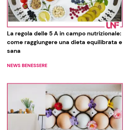
Economia
Fiction e Serie TV
Persone Scomparse
Programmi TV
La regola delle 5 A in campo nutrizionale:
Politica
Reality e Talent
come raggiungere una dieta equilibrata e
sana
Soap Opera
NEWS BENESSERE
ShowBiz
Social News
News Cinema
News dal mondo
News Musica
News Spettacolo