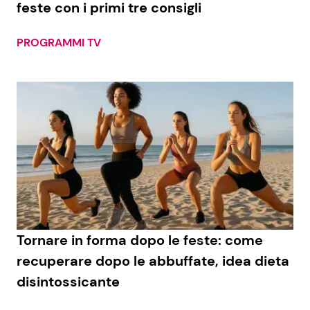
feste con i primi tre consigli
PROGRAMMI TV
Seguici
Info
Chi siamo
Disclaimer e Privacy
Redazione
Contattaci
Tornare in forma dopo le feste: come
Pubblicità
recuperare dopo le abbuffate, idea dieta
disintossicante
Privacy Policy