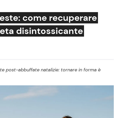
feste: come recuperare
ieta disintossicante
Cucina e Ricette
Consigli di Cucina
Dolci
Le Ricette in TV
e post-abbuffate natalizie: tornare in forma è
Primi Piatti
Ricette Facili e Veloci
Ricette Feste
Ricette per Bambini