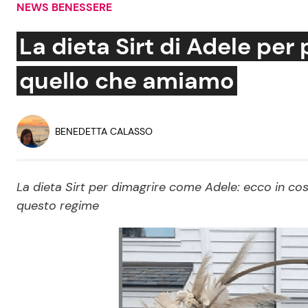
NEWS BENESSERE
Soap Opera
La dieta Sirt di Adele pe
quello che amiamo
Social News
Benessere
News dal mondo
Casa
BENEDETTA CALASSO
Moda e Style
Mondo Mamma
La dieta Sirt per dimagrire come Adele: ecco in cos
questo regime
News benessere
Salute
Viaggi e Turismo
Festività