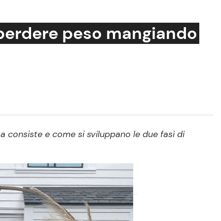
r perdere peso mangiando
Cucina e Ricette
Consigli di Cucina
Dolci
Le Ricette in TV
a consiste e come si sviluppano le due fasi di
Primi Piatti
Ricette Facili e Veloci
Ricette Feste
Ricette per Bambini