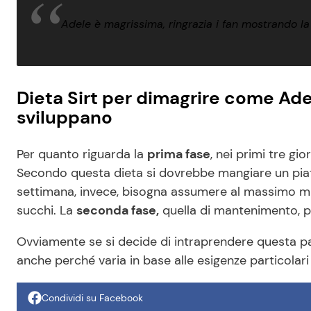
Adele è magrissima, ringrazia i fan mostrando l
Dieta Sirt per dimagrire come Adel
sviluppano
Per quanto riguarda la
prima fase
, nei primi tre gi
Secondo questa dieta si dovrebbe mangiare un piatto 
settimana, invece, bisogna assumere al massimo mil
succhi. La
seconda fase,
quella di mantenimento, pr
Ovviamente se si decide di intraprendere questa par
anche perché varia in base alle esigenze particolari
Condividi su Facebook