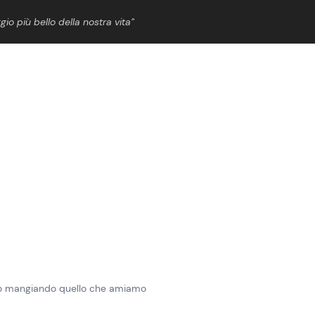
gio più bello della nostra vita”
ShowBiz
News Cinema
News Musica
News Spettacolo
eso mangiando quello che amiamo