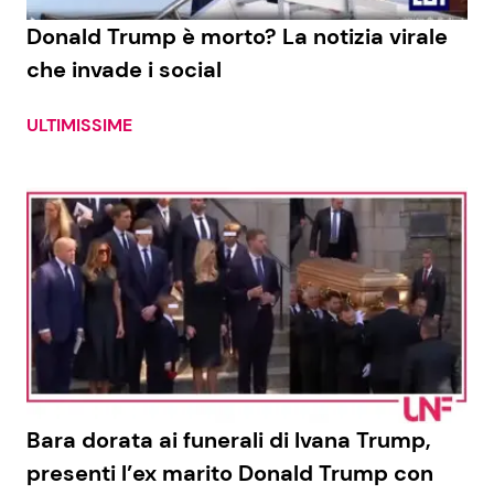
Donald Trump è morto? La notizia virale
Benessere
Cucina e Ricette
che invade i social
Casa
Consigli di Cucina
ULTIMISSIME
Moda e Style
Dolci
Mondo Mamma
Le Ricette in TV
News benessere
Primi Piatti
Salute
Ricette Facili e Veloci
Viaggi e Turismo
Ricette Feste
Bara dorata ai funerali di Ivana Trump,
Festività
Ricette per Bambini
presenti l’ex marito Donald Trump con