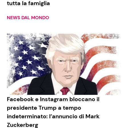
tutta la famiglia
NEWS DAL MONDO
Seguici
Info
Chi siamo
Disclaimer e Privacy
Redazione
Contattaci
Facebook e Instagram bloccano il
Pubblicità
presidente Trump a tempo
indeterminato: l’annuncio di Mark
Privacy Policy
Zuckerberg