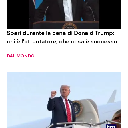
Economia
Fiction e Serie TV
Persone Scomparse
Programmi TV
Spari durante la cena di Donald Trump:
Politica
Reality e Talent
chi è l’attentatore, che cosa è successo
Soap Opera
DAL MONDO
ShowBiz
Social News
News Cinema
News dal mondo
News Musica
News Spettacolo