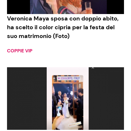
Benessere
Cucina e Ricette
Veronica Maya sposa con doppio abito,
Casa
Consigli di Cucina
ha scelto il color cipria per la festa del
suo matrimonio (Foto)
Moda e Style
Dolci
COPPIE VIP
Mondo Mamma
Le Ricette in TV
News benessere
Primi Piatti
Salute
Ricette Facili e Veloci
Viaggi e Turismo
Ricette Feste
Festività
Ricette per Bambini