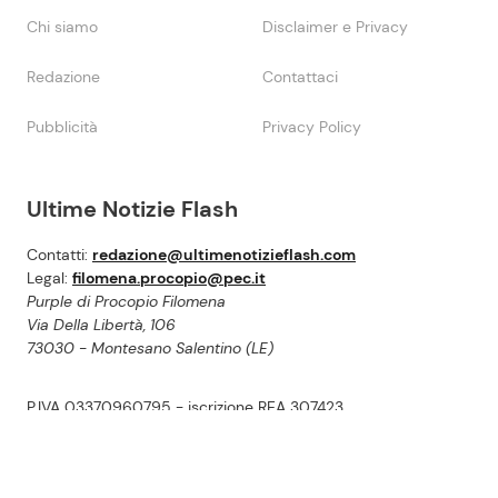
Chi siamo
Disclaimer e Privacy
Redazione
Contattaci
Pubblicità
Privacy Policy
Ultime Notizie Flash
Contatti:
redazione@ultimenotizieflash.com
Legal:
filomena.procopio@pec.it
Purple di Procopio Filomena
Via Della Libertà, 106
73030 - Montesano Salentino (LE)
P.IVA 03370960795 - iscrizione REA 307423
Questo blog non rappresenta una testata giornalistica in quanto viene
aggiornato senza alcuna periodicità. Non puó pertanto considerarsi un
prodotto editoriale ai sensi della legge n.62 del 2001.