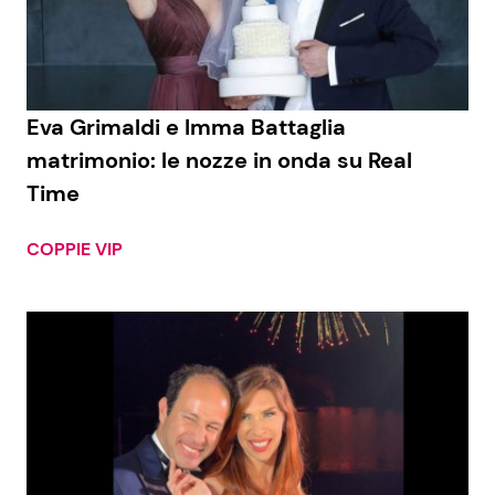
Economia
Fiction e Serie TV
Persone Scomparse
Programmi TV
Eva Grimaldi e Imma Battaglia
Politica
Reality e Talent
matrimonio: le nozze in onda su Real
Time
Soap Opera
COPPIE VIP
ShowBiz
Social News
News Cinema
News dal mondo
News Musica
News Spettacolo