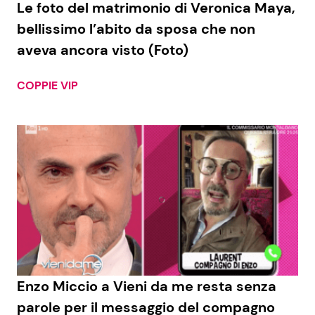
Le foto del matrimonio di Veronica Maya,
bellissimo l’abito da sposa che non
aveva ancora visto (Foto)
Seguici
COPPIE VIP
Info
Chi siamo
Disclaimer e Privacy
Redazione
Contattaci
Pubblicità
Enzo Miccio a Vieni da me resta senza
Privacy Policy
parole per il messaggio del compagno