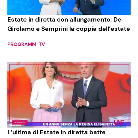
Benessere
Cucina e Ricette
Estate in diretta con allungamento: De
Casa
Consigli di Cucina
Girolamo e Semprini la coppia dell’estate
Moda e Style
Dolci
PROGRAMMI TV
Mondo Mamma
Le Ricette in TV
News benessere
Primi Piatti
Salute
Ricette Facili e Veloci
Viaggi e Turismo
Ricette Feste
Festività
Ricette per Bambini
L’ultima di Estate in diretta batte