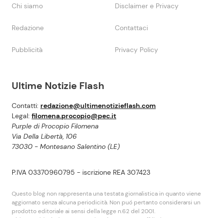
Chi siamo
Disclaimer e Privacy
Redazione
Contattaci
Pubblicità
Privacy Policy
Ultime Notizie Flash
Contatti:
redazione@ultimenotizieflash.com
Legal:
filomena.procopio@pec.it
Purple di Procopio Filomena
Via Della Libertà, 106
73030 - Montesano Salentino (LE)
P.IVA 03370960795 - iscrizione REA 307423
Questo blog non rappresenta una testata giornalistica in quanto viene
aggiornato senza alcuna periodicità. Non puó pertanto considerarsi un
prodotto editoriale ai sensi della legge n.62 del 2001.