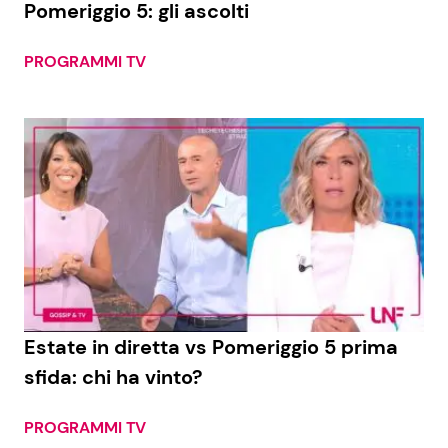
Pomeriggio 5: gli ascolti
PROGRAMMI TV
Seguici
Info
Chi siamo
Disclaimer e Privacy
Redazione
Contattaci
Estate in diretta vs Pomeriggio 5 prima
Pubblicità
sfida: chi ha vinto?
Privacy Policy
PROGRAMMI TV