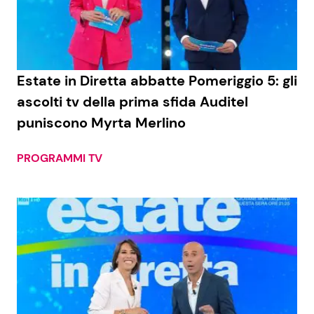
Economia
Fiction e Serie TV
Persone Scomparse
Programmi TV
Estate in Diretta abbatte Pomeriggio 5: gli
Politica
Reality e Talent
ascolti tv della prima sfida Auditel
puniscono Myrta Merlino
Soap Opera
PROGRAMMI TV
ShowBiz
Social News
News Cinema
News dal mondo
News Musica
News Spettacolo