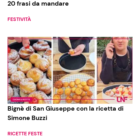
20 frasi da mandare
FESTIVITÀ
Seguici
Info
Chi siamo
Disclaimer e Privacy
Redazione
Contattaci
Bignè di San Giuseppe con la ricetta di
Pubblicità
Simone Buzzi
Privacy Policy
RICETTE FESTE