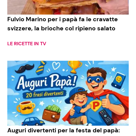
Benessere
Cucina e Ricette
Fulvio Marino per i papà fa le cravatte
Casa
Consigli di Cucina
svizzere, la brioche col ripieno salato
Moda e Style
Dolci
LE RICETTE IN TV
Mondo Mamma
Le Ricette in TV
News benessere
Primi Piatti
Salute
Ricette Facili e Veloci
Viaggi e Turismo
Ricette Feste
Festività
Ricette per Bambini
Auguri divertenti per la festa del papà: