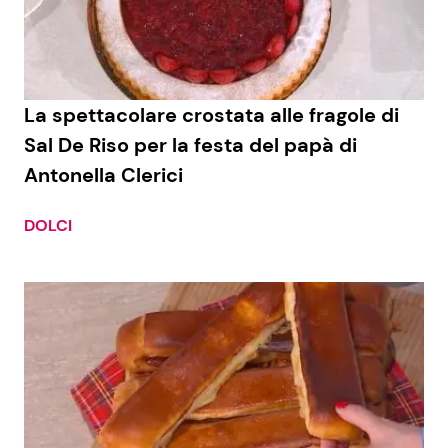
Economia
Fiction e Serie TV
Persone Scomparse
Programmi TV
La spettacolare crostata alle fragole di
Politica
Reality e Talent
Sal De Riso per la festa del papà di
Antonella Clerici
Soap Opera
DOLCI
ShowBiz
Social News
News Cinema
News dal mondo
News Musica
News Spettacolo