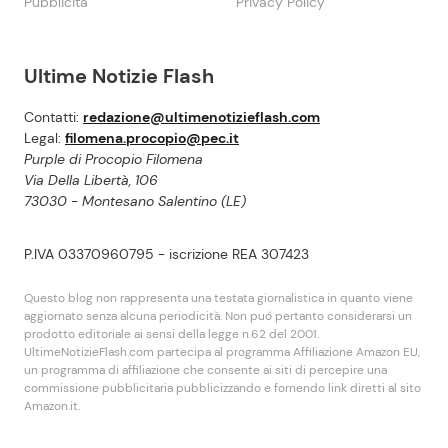
Pubblicità
Privacy Policy
Ultime Notizie Flash
Contatti:
redazione@ultimenotizieflash.com
Legal:
filomena.procopio@pec.it
Purple di Procopio Filomena
Via Della Libertà, 106
73030 - Montesano Salentino (LE)
P.IVA 03370960795 - iscrizione REA 307423
Questo blog non rappresenta una testata giornalistica in quanto viene
aggiornato senza alcuna periodicità. Non puó pertanto considerarsi un
prodotto editoriale ai sensi della legge n.62 del 2001.
UltimeNotizieFlash.com partecipa al programma Affiliazione Amazon EU,
un programma di affiliazione che consente ai siti di percepire una
commissione pubblicitaria pubblicizzando e fornendo link diretti al sito
Amazon.it.