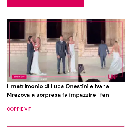
Soap Opera
Social News
Benessere
News dal mondo
Casa
Moda e Style
Mondo Mamma
News benessere
Il matrimonio di Luca Onestini e Ivana
Mrazova a sorpresa fa impazzire i fan
Salute
Viaggi e Turismo
COPPIE VIP
Festività