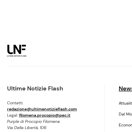
Ultime Notizie Flash
New
Contatti:
Attuali
redazione@ultimenotizieflash.com
Dal M
Legal:
filomena.procopio@pec.it
Purple di Procopio Filomena
Econo
Via Della Libertà, 106