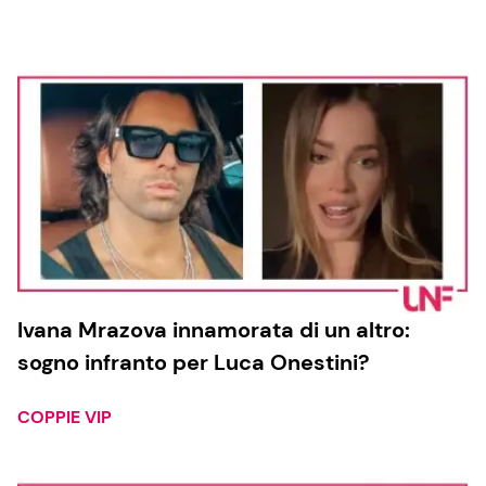
Cucina e Ricette
Consigli di Cucina
Dolci
Le Ricette in TV
Primi Piatti
Ivana Mrazova innamorata di un altro:
sogno infranto per Luca Onestini?
Ricette Facili e Veloci
Ricette Feste
COPPIE VIP
Ricette per Bambini