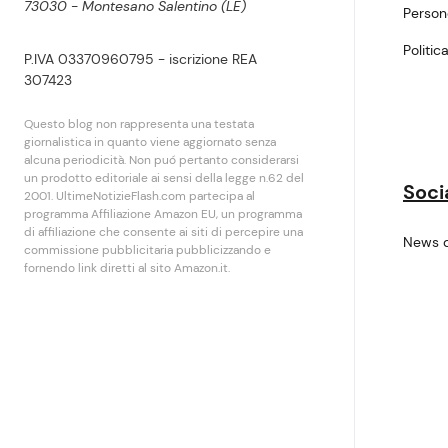
73030 - Montesano Salentino (LE)
Perso
Politic
P.IVA 03370960795 - iscrizione REA
307423
Questo blog non rappresenta una testata
giornalistica in quanto viene aggiornato senza
alcuna periodicità. Non puó pertanto considerarsi
un prodotto editoriale ai sensi della legge n.62 del
Soci
2001. UltimeNotizieFlash.com partecipa al
programma Affiliazione Amazon EU, un programma
di affiliazione che consente ai siti di percepire una
News 
commissione pubblicitaria pubblicizzando e
fornendo link diretti al sito Amazon.it.