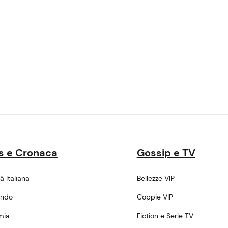
s e Cronaca
Gossip e TV
tà Italiana
Bellezze VIP
ondo
Coppie VIP
mia
Fiction e Serie TV