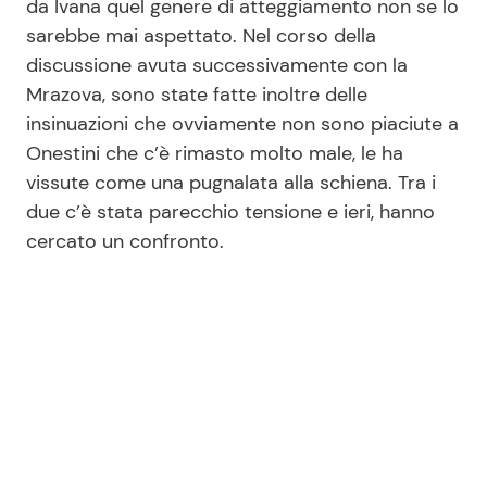
da Ivana quel genere di atteggiamento non se lo
sarebbe mai aspettato. Nel corso della
discussione avuta successivamente con la
Seguici
Mrazova, sono state fatte inoltre delle
insinuazioni che ovviamente non sono piaciute a
Onestini che c’è rimasto molto male, le ha
vissute come una pugnalata alla schiena. Tra i
Info
due c’è stata parecchio tensione e ieri, hanno
cercato un confronto.
Chi siamo
Disclaimer e Privacy
Redazione
Contattaci
Pubblicità
Privacy Policy