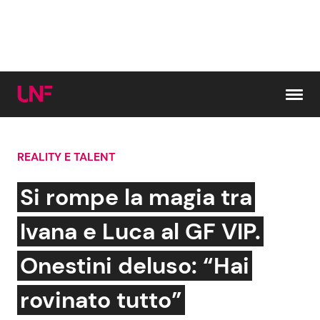
Vai al contenuto
REALITY E TALENT
Cerca:
Si rompe la magia tra
News e Cronaca
Gossip e TV
Ivana e Luca al GF VIP.
Attualità Italiana
Bellezze VIP
Onestini deluso: “Hai
Dal Mondo
Coppie VIP
rovinato tutto”