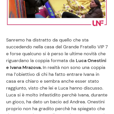
Benessere
Cucina e Ricette
Casa
Consigli di Cucina
Moda e Style
Dolci
Sanremo ha distratto da quello che sta
succedendo nella casa del Grande Fratello VIP 7
Mondo Mamma
Le Ricette in TV
e forse qualcuno si è perso le ultime novità che
riguardano la coppia formata da
Luca Onestini
News benessere
Primi Piatti
e Ivana Mrazova.
In realtà non sono una coppia
ma l’obiettivo di chi ha fatto entrare Ivana in
Salute
Ricette Facili e Veloci
casa era chiaro e sembra anche esser stato
raggiunto, visto che lei e Luca hanno discusso.
Viaggi e Turismo
Ricette Feste
Luca si è molto infastidito perchè Ivana, durante
un gioco, ha dato un bacio ad Andrea. Onestini
Festività
Ricette per Bambini
proprio non ha gradito perchè ha spiegato che