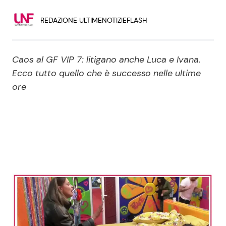
Economia
Fiction e Serie TV
REDAZIONE ULTIMENOTIZIEFLASH
Persone Scomparse
Programmi TV
Caos al GF VIP 7: litigano anche Luca e Ivana.
Politica
Reality e Talent
Ecco tutto quello che è successo nelle ultime
ore
Soap Opera
ShowBiz
Social News
News Cinema
News dal mondo
News Musica
News Spettacolo