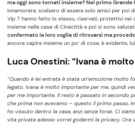
ma oggi sono tornati insieme? Nel primo Grande F
innamorare, scelsero di essere solo amici per poi d
Vip 7 hanno fatto lo stesso, riservati, protettivi nei
insieme nella casa di Cinecittà e poi si sono salutati
confermato la loro voglia di ritrovarsi ma proce
ancora capire insieme un po’ di cose, è evidente, l
Luca Onestini: “Ivana è molt
“Quando è lei entrata è stata un’emozione molto fo
legato. Ivana è molto importante per me, quindi ve
per me importante. Il resto è passato in secondo p
che prima non avevamo – questo il primo passo, im
ho vissuto dentro la casa, anzi senza forse. Ci siamo s
vita privata adesso vorrei godermi la privacy. Or