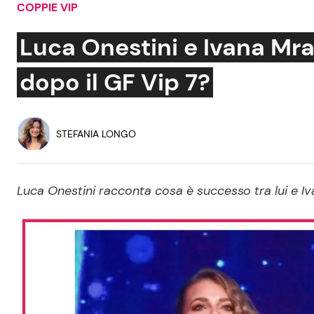
COPPIE VIP
Soap Opera
Luca Onestini e Ivana Mr
dopo il GF Vip 7?
Social News
Benessere
News dal mondo
Casa
STEFANIA LONGO
Moda e Style
Mondo Mamma
Luca Onestini racconta cosa è successo tra lui e 
News benessere
Salute
Viaggi e Turismo
Festività