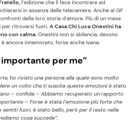
ratello,
l’edizione che li fece incontrare ed
ichiararsi in assenza delle telecamere. Anche al GF
 confronti della loro storia d’amore. Più di un mese
 per ritrovarsi fuori.
A Casa Chi Luca Onestini ha
dono con calma.
Onestini non si sbilancia, devono
ui è ancora innamorato, forse anche Ivana.
o importante per me”
rte, ho rivisto una persona alla quale sono molto
dere un volto che ti suscita queste emozioni è stato
iano
– confida –
Abbiamo recuperato un rapporto
portante – Forse è stata l’emozione più forte che
entiti fuori, è stato bello, però per il resto nella
a vediamo cosa succede”.