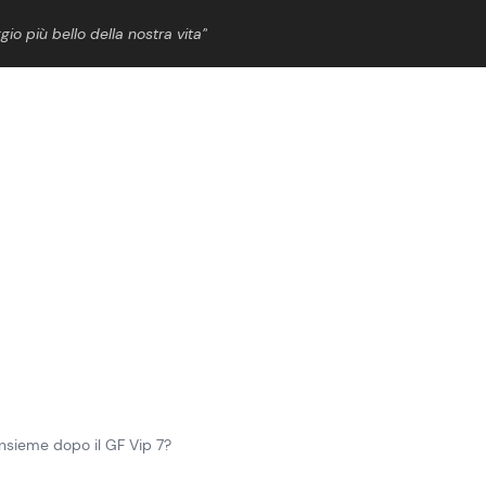
gio più bello della nostra vita”
ShowBiz
News Cinema
News Musica
News Spettacolo
insieme dopo il GF Vip 7?