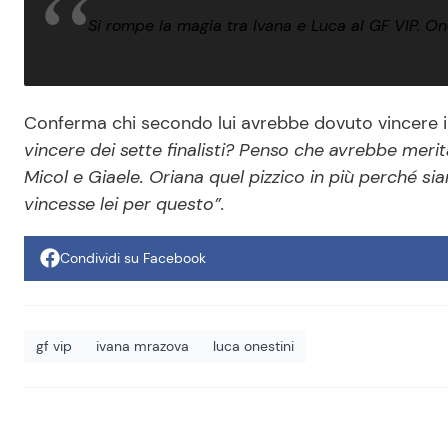
Si rompe la magia tra Ivana e Luca al GF VIP. One
Conferma chi secondo lui avrebbe dovuto vincere il 
vincere dei sette finalisti? Penso che avrebbe meri
Micol e Giaele. Oriana quel pizzico in più perché s
vincesse lei per questo”.
Condividi su Facebook
gf vip
ivana mrazova
luca onestini