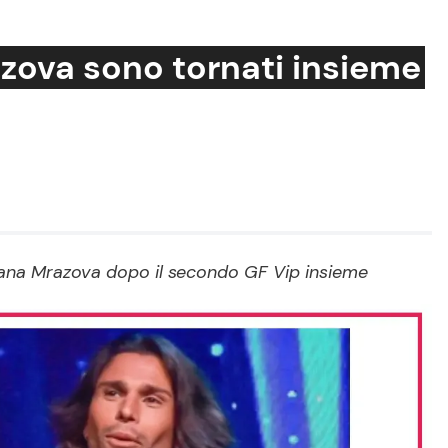
azova sono tornati insieme
Cucina e Ricette
Consigli di Cucina
Dolci
Le Ricette in TV
Ivana Mrazova dopo il secondo GF Vip insieme
Primi Piatti
Ricette Facili e Veloci
Ricette Feste
Ricette per Bambini