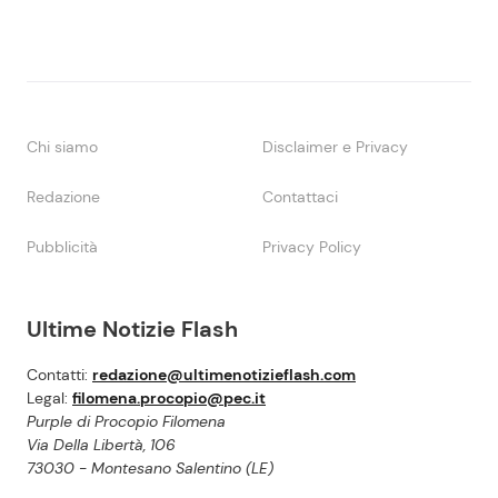
Chi siamo
Disclaimer e Privacy
Redazione
Contattaci
Pubblicità
Privacy Policy
Ultime Notizie Flash
Contatti:
redazione@ultimenotizieflash.com
Legal:
filomena.procopio@pec.it
Purple di Procopio Filomena
Via Della Libertà, 106
73030 - Montesano Salentino (LE)