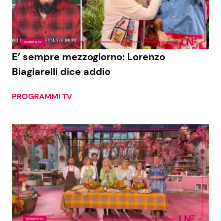
Economia
Fiction e Serie TV
Persone Scomparse
Programmi TV
E’ sempre mezzogiorno: Lorenzo
Politica
Reality e Talent
Biagiarelli dice addio
Soap Opera
PROGRAMMI TV
ShowBiz
Social News
News Cinema
News dal mondo
News Musica
News Spettacolo