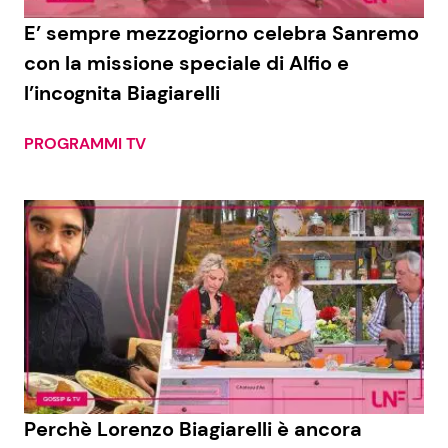
E’ sempre mezzogiorno celebra Sanremo
Benessere
Cucina e Ricette
con la missione speciale di Alfio e
Casa
Consigli di Cucina
l’incognita Biagiarelli
Moda e Style
Dolci
PROGRAMMI TV
Mondo Mamma
Le Ricette in TV
News benessere
Primi Piatti
Salute
Ricette Facili e Veloci
Viaggi e Turismo
Ricette Feste
Festività
Ricette per Bambini
Perchè Lorenzo Biagiarelli è ancora