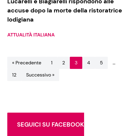
Lucarelli e Biagiarelli rispondono alle
accuse dopo la morte della ristoratrice
lodigiana
ATTUALITÀ ITALIANA
« Precedente
1
2
3
4
5
…
12
Successivo »
SEGUICI SU FACEBOOK