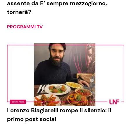
assente da E’ sempre mezzogiorno,
tornerà?
Seguici
PROGRAMMI TV
Info
Chi siamo
Disclaimer e Privacy
Redazione
Contattaci
Pubblicità
Lorenzo Biagiarelli rompe il silenzio: il
primo post social
Privacy Policy