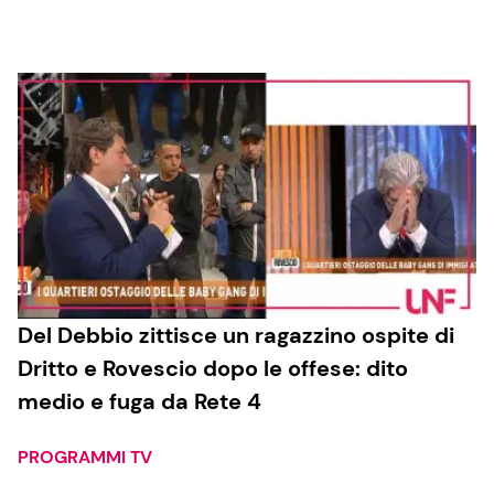
Cucina e Ricette
Consigli di Cucina
Dolci
Le Ricette in TV
Primi Piatti
Del Debbio zittisce un ragazzino ospite di
Dritto e Rovescio dopo le offese: dito
Ricette Facili e Veloci
medio e fuga da Rete 4
Ricette Feste
Ricette per Bambini
PROGRAMMI TV