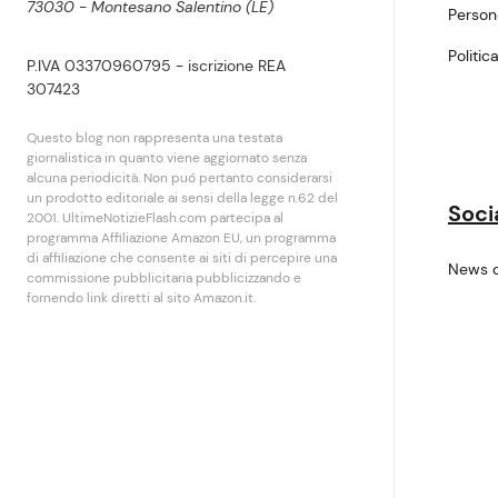
73030 - Montesano Salentino (LE)
Perso
Politic
P.IVA 03370960795 - iscrizione REA
307423
Questo blog non rappresenta una testata
giornalistica in quanto viene aggiornato senza
alcuna periodicità. Non puó pertanto considerarsi
un prodotto editoriale ai sensi della legge n.62 del
Soci
2001. UltimeNotizieFlash.com partecipa al
programma Affiliazione Amazon EU, un programma
di affiliazione che consente ai siti di percepire una
News 
commissione pubblicitaria pubblicizzando e
fornendo link diretti al sito Amazon.it.