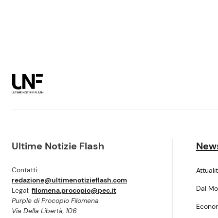
Ultime Notizie Flash
New
Contatti:
Attuali
redazione@ultimenotizieflash.com
Dal M
Legal:
filomena.procopio@pec.it
Purple di Procopio Filomena
Econo
Via Della Libertà, 106