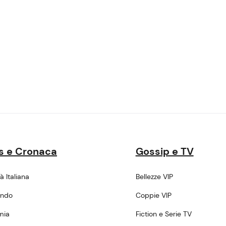
s e Cronaca
Gossip e TV
tà Italiana
Bellezze VIP
ondo
Coppie VIP
mia
Fiction e Serie TV