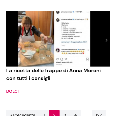
La ricetta delle frappe di Anna Moroni
con tutti i consigli
DOLCI
« Precedente
1
2
3
4
…
122