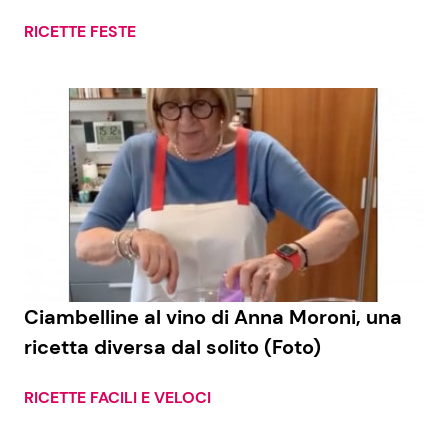
RICETTE FESTE
Seguici
Info
Chi siamo
Disclaimer e Privacy
Redazione
Ciambelline al vino di Anna Moroni, una
Contattaci
ricetta diversa dal solito (Foto)
Pubblicità
RICETTE FACILI E VELOCI
Privacy Policy