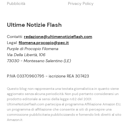
Pubblicità
Privacy Policy
Ultime Notizie Flash
Contatti:
redazione@ultimenotizieflash.com
Legal:
filomena.procopio@pec.it
Purple di Procopio Filomena
Via Della Libertà, 106
73030 - Montesano Salentino (LE)
P.IVA 03370960795 - iscrizione REA 307423
Questo blog non rappresenta una testata giornalistica in quanto viene
aggiornato senza alcuna periodicità. Non puó pertanto considerarsi un
prodotto editoriale ai sensi della legge n.62 del 2001.
UltimeNotizieFlash.com partecipa al programma Affiliazione Amazon EU,
un programma di affiliazione che consente ai siti di percepire una
commissione pubblicitaria pubblicizzando e fornendo link diretti al sito
Amazon.it.