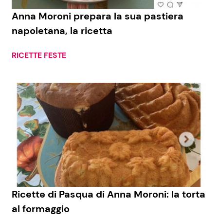
Anna Moroni prepara la sua pastiera
Benessere
Cucina e Ricette
napoletana, la ricetta
Casa
Consigli di Cucina
RICETTE FESTE
Moda e Style
Dolci
Mondo Mamma
Le Ricette in TV
News benessere
Primi Piatti
Salute
Ricette Facili e Veloci
Viaggi e Turismo
Ricette Feste
Ricette di Pasqua di Anna Moroni: la torta
Festività
Ricette per Bambini
al formaggio