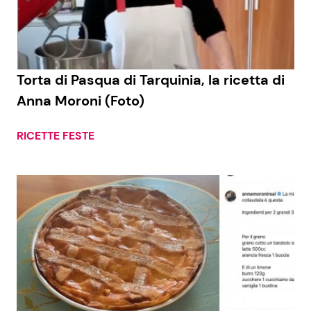
Economia
Fiction e Serie TV
Persone Scomparse
Programmi TV
Torta di Pasqua di Tarquinia, la ricetta di
Politica
Reality e Talent
Anna Moroni (Foto)
Soap Opera
RICETTE FESTE
ShowBiz
Social News
News Cinema
News dal mondo
News Musica
News Spettacolo