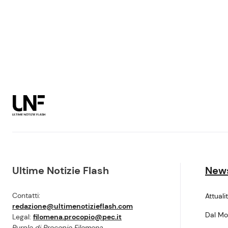
Ultime Notizie Flash
New
Contatti:
Attuali
redazione@ultimenotizieflash.com
Dal M
Legal:
filomena.procopio@pec.it
Purple di Procopio Filomena