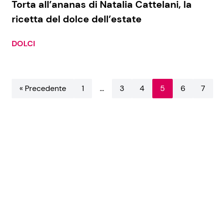
Torta all’ananas di Natalia Cattelani, la
ricetta del dolce dell’estate
DOLCI
« Precedente
1
…
3
4
5
6
7