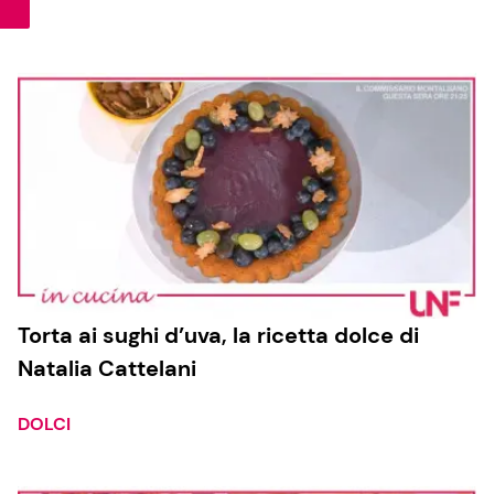
Cucina e Ricette
Consigli di Cucina
Dolci
Le Ricette in TV
Primi Piatti
Torta ai sughi d’uva, la ricetta dolce di
Natalia Cattelani
Ricette Facili e Veloci
Ricette Feste
DOLCI
Ricette per Bambini