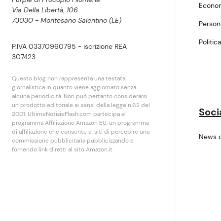
Econo
Via Della Libertà, 106
73030 - Montesano Salentino (LE)
Perso
Politic
P.IVA 03370960795 - iscrizione REA
307423
Questo blog non rappresenta una testata
giornalistica in quanto viene aggiornato senza
alcuna periodicità. Non puó pertanto considerarsi
un prodotto editoriale ai sensi della legge n.62 del
Soci
2001. UltimeNotizieFlash.com partecipa al
programma Affiliazione Amazon EU, un programma
di affiliazione che consente ai siti di percepire una
News 
commissione pubblicitaria pubblicizzando e
fornendo link diretti al sito Amazon.it.