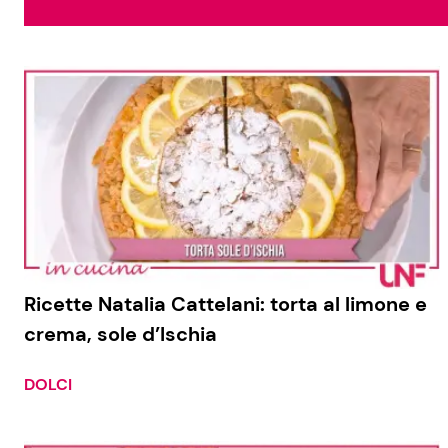
Soap Opera
Social News
Benessere
News dal mondo
Casa
Moda e Style
Mondo Mamma
News benessere
Ricette Natalia Cattelani: torta al limone e
crema, sole d’Ischia
Salute
Viaggi e Turismo
DOLCI
Festività