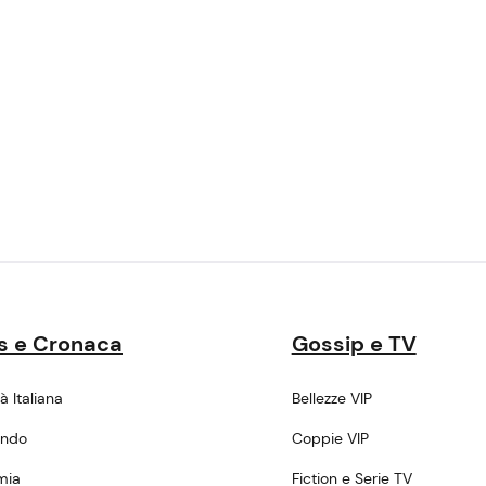
s e Cronaca
Gossip e TV
tà Italiana
Bellezze VIP
ondo
Coppie VIP
mia
Fiction e Serie TV