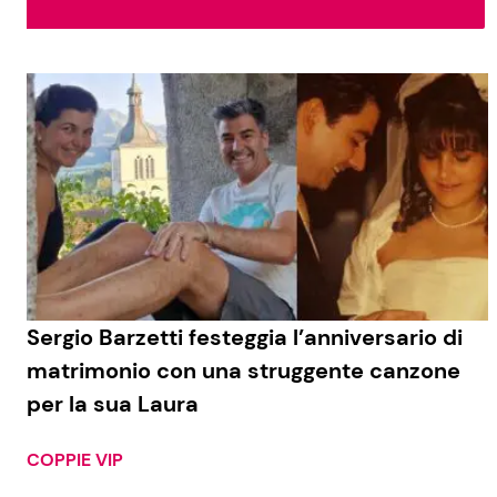
Soap Opera
Social News
Benessere
News dal mondo
Casa
Moda e Style
Mondo Mamma
News benessere
Sergio Barzetti festeggia l’anniversario di
matrimonio con una struggente canzone
Salute
per la sua Laura
Viaggi e Turismo
Festività
COPPIE VIP