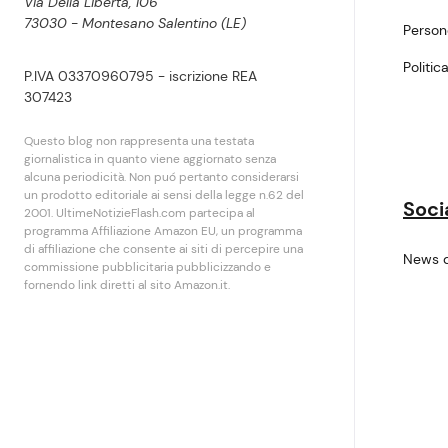
Via Della Libertà, 106
73030 - Montesano Salentino (LE)
Perso
Politic
P.IVA 03370960795 - iscrizione REA
307423
Questo blog non rappresenta una testata
giornalistica in quanto viene aggiornato senza
alcuna periodicità. Non puó pertanto considerarsi
un prodotto editoriale ai sensi della legge n.62 del
Soci
2001. UltimeNotizieFlash.com partecipa al
programma Affiliazione Amazon EU, un programma
di affiliazione che consente ai siti di percepire una
News 
commissione pubblicitaria pubblicizzando e
fornendo link diretti al sito Amazon.it.