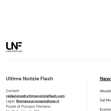
Ultime Notizie Flash
New
Contatti:
Attuali
redazione@ultimenotizieflash.com
Dal M
Legal:
filomena.procopio@pec.it
Purple di Procopio Filomena
Econo