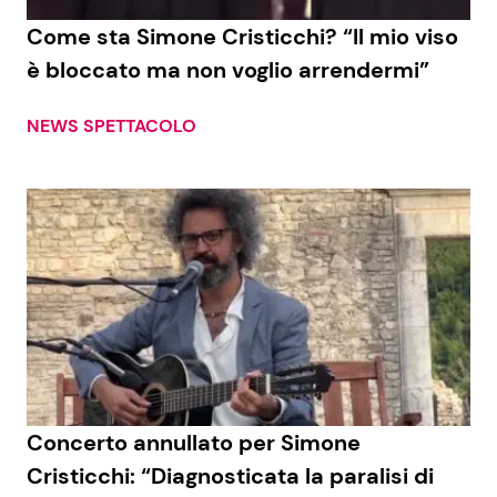
Come sta Simone Cristicchi? “Il mio viso
Benessere
Cucina e Ricette
è bloccato ma non voglio arrendermi”
Casa
Consigli di Cucina
NEWS SPETTACOLO
Moda e Style
Dolci
Mondo Mamma
Le Ricette in TV
News benessere
Primi Piatti
Salute
Ricette Facili e Veloci
Viaggi e Turismo
Ricette Feste
Concerto annullato per Simone
Festività
Ricette per Bambini
Cristicchi: “Diagnosticata la paralisi di