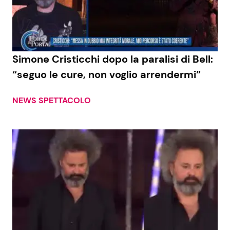
Economia
Fiction e Serie TV
Persone Scomparse
Programmi TV
Simone Cristicchi dopo la paralisi di Bell:
Politica
Reality e Talent
“seguo le cure, non voglio arrendermi”
Soap Opera
NEWS SPETTACOLO
ShowBiz
Social News
News Cinema
News dal mondo
News Musica
News Spettacolo