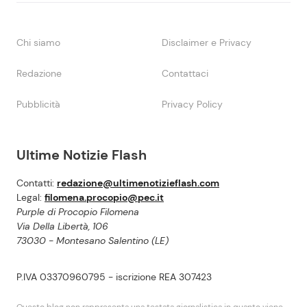
Chi siamo
Disclaimer e Privacy
Redazione
Contattaci
Pubblicità
Privacy Policy
Ultime Notizie Flash
Contatti:
redazione@ultimenotizieflash.com
Legal:
filomena.procopio@pec.it
Purple di Procopio Filomena
Via Della Libertà, 106
73030 - Montesano Salentino (LE)
P.IVA 03370960795 - iscrizione REA 307423
Questo blog non rappresenta una testata giornalistica in quanto viene