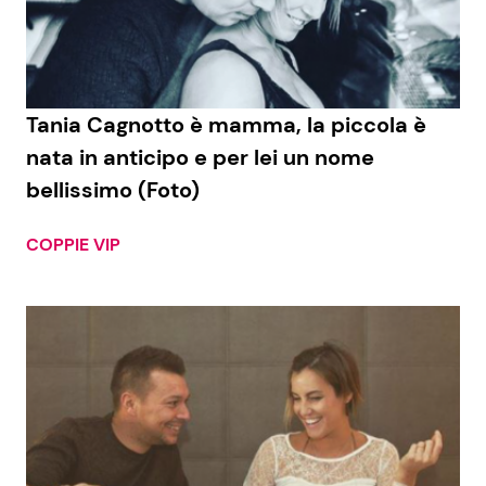
Economia
Fiction e Serie TV
Persone Scomparse
Programmi TV
Tania Cagnotto è mamma, la piccola è
Politica
Reality e Talent
nata in anticipo e per lei un nome
bellissimo (Foto)
Soap Opera
COPPIE VIP
ShowBiz
Social News
News Cinema
News dal mondo
News Musica
News Spettacolo