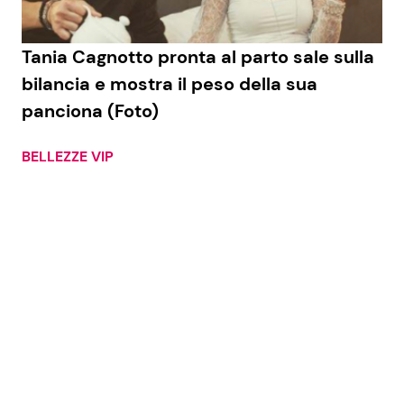
Benessere
Cucina e Ricette
Tania Cagnotto pronta al parto sale sulla
Casa
Consigli di Cucina
bilancia e mostra il peso della sua
panciona (Foto)
Moda e Style
Dolci
BELLEZZE VIP
Mondo Mamma
Le Ricette in TV
News benessere
Primi Piatti
Salute
Ricette Facili e Veloci
Viaggi e Turismo
Ricette Feste
Festività
Ricette per Bambini