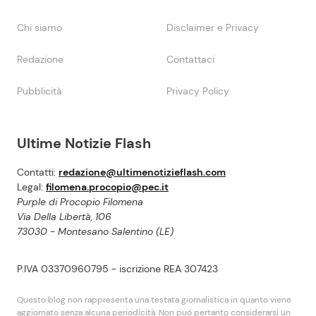
Chi siamo
Disclaimer e Privacy
Redazione
Contattaci
Pubblicità
Privacy Policy
Ultime Notizie Flash
Contatti:
redazione@ultimenotizieflash.com
Legal:
filomena.procopio@pec.it
Purple di Procopio Filomena
Via Della Libertà, 106
73030 - Montesano Salentino (LE)
P.IVA 03370960795 - iscrizione REA 307423
Questo blog non rappresenta una testata giornalistica in quanto viene
aggiornato senza alcuna periodicità. Non puó pertanto considerarsi un