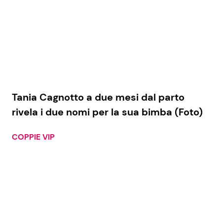
Seguici
Info
Tania Cagnotto a due mesi dal parto
rivela i due nomi per la sua bimba (Foto)
Chi siamo
Disclaimer e Privacy
COPPIE VIP
Redazione
Contattaci
Pubblicità
Privacy Policy