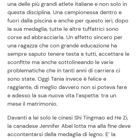
una delle più grandi atlete italiane e non solo in
questa disciplina. Una campionessa dentro e
fuori dalla piscina e anche per questo ieri, dopo
Seguici
la sua medaglia, tutte le altre tuffatrici sono
corse ad abbracciarla. Un affetto sincero per
una ragazza che con grande educazione ha
sempre saputo tenere testa a tutti, accettare le
Info
sconfitte ma anche sottolineando le varie
Chi siamo
problematiche che in tanti anni di carriera ci
sono state. Oggi Tania invece è felice e
Disclaimer e Privacy
raggiante, di meglio davvero non si poteva fare
Redazione
e adesso la sua nuova vita l’aspetta: tra un
Contattaci
mese il matrimonio.
Pubblicità
Davanti a lei solo le cinesi Shi Tingmao ed He Zi,
Privacy Policy
la canadese Jennifer Abel lotta ma alla fine deve
accontentarsi della medaglia di legno. E’ la