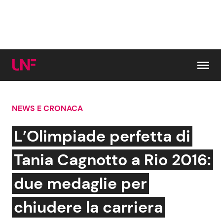
Vai al contenuto
NEWS E CRONACA
Cerca:
L’Olimpiade perfetta di
News e Cronaca
Gossip e TV
Tania Cagnotto a Rio 2016:
Attualità Italiana
Bellezze VIP
due medaglie per
Dal Mondo
Coppie VIP
chiudere la carriera