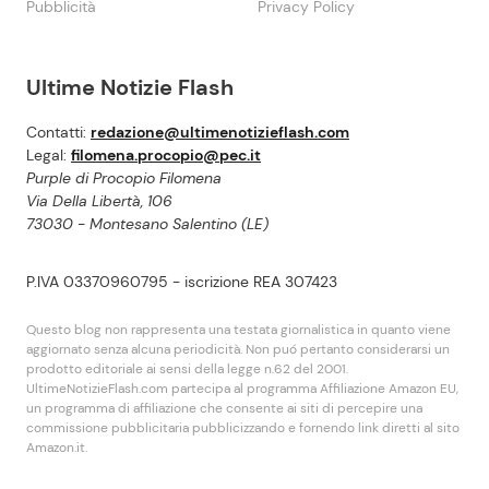
Pubblicità
Privacy Policy
Ultime Notizie Flash
Contatti:
redazione@ultimenotizieflash.com
Legal:
filomena.procopio@pec.it
Purple di Procopio Filomena
Via Della Libertà, 106
73030 - Montesano Salentino (LE)
P.IVA 03370960795 - iscrizione REA 307423
Questo blog non rappresenta una testata giornalistica in quanto viene
aggiornato senza alcuna periodicità. Non puó pertanto considerarsi un
prodotto editoriale ai sensi della legge n.62 del 2001.
UltimeNotizieFlash.com partecipa al programma Affiliazione Amazon EU,
un programma di affiliazione che consente ai siti di percepire una
commissione pubblicitaria pubblicizzando e fornendo link diretti al sito
Amazon.it.