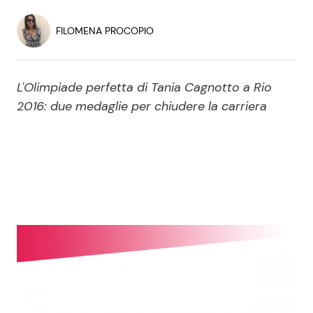
Economia
Fiction e Serie TV
FILOMENA PROCOPIO
Persone Scomparse
Programmi TV
L'Olimpiade perfetta di Tania Cagnotto a Rio
Politica
Reality e Talent
2016: due medaglie per chiudere la carriera
Soap Opera
ShowBiz
Social News
News Cinema
News dal mondo
News Musica
News Spettacolo