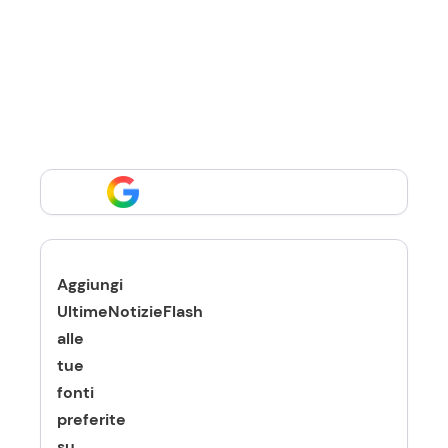
Aggiungi
UltimeNotizieFlash
alle
tue
fonti
preferite
su