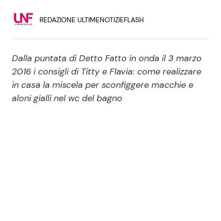
Economia
Fiction e Serie TV
REDAZIONE ULTIMENOTIZIEFLASH
Persone Scomparse
Programmi TV
Dalla puntata di Detto Fatto in onda il 3 marzo
Politica
Reality e Talent
2016 i consigli di Titty e Flavia: come realizzare
in casa la miscela per sconfiggere macchie e
Soap Opera
aloni gialli nel wc del bagno
ShowBiz
Social News
News Cinema
News dal mondo
News Musica
News Spettacolo