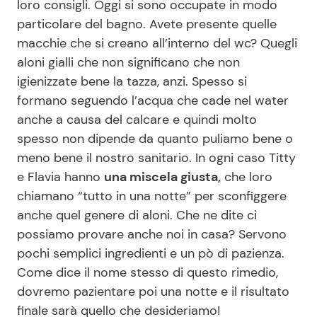
loro consigli. Oggi si sono occupate in modo
particolare del bagno. Avete presente quelle
macchie che si creano all’interno del wc? Quegli
Seguici
aloni gialli che non significano che non
igienizzate bene la tazza, anzi. Spesso si
formano seguendo l’acqua che cade nel water
anche a causa del calcare e quindi molto
Info
spesso non dipende da quanto puliamo bene o
meno bene il nostro sanitario. In ogni caso Titty
Chi siamo
e Flavia hanno
una miscela giusta,
che loro
Disclaimer e Privacy
chiamano “tutto in una notte” per sconfiggere
Redazione
anche quel genere di aloni. Che ne dite ci
possiamo provare anche noi in casa? Servono
Contattaci
pochi semplici ingredienti e un pò di pazienza.
Pubblicità
Come dice il nome stesso di questo rimedio,
Privacy Policy
dovremo pazientare poi una notte e il risultato
finale sarà quello che desideriamo!