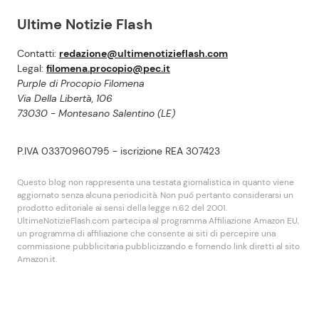
Ultime Notizie Flash
Contatti:
redazione@ultimenotizieflash.com
Legal:
filomena.procopio@pec.it
Purple di Procopio Filomena
Via Della Libertà, 106
73030 - Montesano Salentino (LE)
P.IVA 03370960795 - iscrizione REA 307423
Questo blog non rappresenta una testata giornalistica in quanto viene
aggiornato senza alcuna periodicità. Non puó pertanto considerarsi un
prodotto editoriale ai sensi della legge n.62 del 2001.
UltimeNotizieFlash.com partecipa al programma Affiliazione Amazon EU,
un programma di affiliazione che consente ai siti di percepire una
commissione pubblicitaria pubblicizzando e fornendo link diretti al sito
Amazon.it.