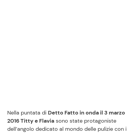
Benessere
Cucina e Ricette
Casa
Consigli di Cucina
Moda e Style
Dolci
Mondo Mamma
Le Ricette in TV
News benessere
Primi Piatti
Salute
Ricette Facili e Veloci
Viaggi e Turismo
Ricette Feste
Nella puntata di
Detto Fatto in onda il 3 marzo
2016 Titty e Flavia
sono state protagoniste
Festività
Ricette per Bambini
dell’angolo dedicato al mondo delle pulizie con i