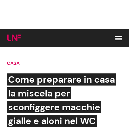
Vai al contenuto
CASA
Cerca:
Come preparare in casa
News e Cronaca
Gossip e TV
la miscela per
Attualità Italiana
Bellezze VIP
sconfiggere macchie
Dal Mondo
Coppie VIP
gialle e aloni nel WC