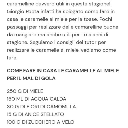
caramelline davvero utili in questa stagione!
Giorgio Poeta infatti ha spiegato come fare in
casa le caramelle al miele per la tosse. Pochi
Seguici
passaggi per realizzare delle camarelline buone
da mangiare ma anche utili per i malanni di
stagione. Seguiamo i consigli del tutor per
realizzare le caramelle al miele, vediamo come
Info
fare.
Chi siamo
COME FARE IN CASA LE CARAMELLE AL MIELE
Disclaimer e Privacy
PER IL MAL DI GOLA
Redazione
250 G DI MIELE
Contattaci
150 ML DI ACQUA CALDA
Pubblicità
30 G DI FIORI DI CAMOMILLA
15 G DI ANICE STELLATO
Privacy Policy
100 G DI ZUCCHERO A VELO