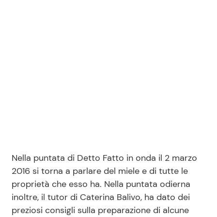
Benessere
Cucina e Ricette
Casa
Consigli di Cucina
Moda e Style
Dolci
Mondo Mamma
Le Ricette in TV
News benessere
Primi Piatti
Salute
Ricette Facili e Veloci
Nella puntata di Detto Fatto in onda il 2 marzo
2016 si torna a parlare del miele e di tutte le
Viaggi e Turismo
Ricette Feste
proprietà che esso ha. Nella puntata odierna
inoltre, il tutor di Caterina Balivo, ha dato dei
Festività
Ricette per Bambini
preziosi consigli sulla preparazione di alcune