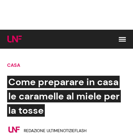
Vai al contenuto
CASA
Cerca:
Come preparare in casa
News e Cronaca
Gossip e TV
le caramelle al miele per
Attualità Italiana
Bellezze VIP
la tosse
Dal Mondo
Coppie VIP
REDAZIONE ULTIMENOTIZIEFLASH