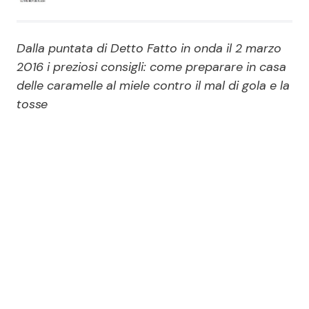
Economia
Fiction e Serie TV
Dalla puntata di Detto Fatto in onda il 2 marzo
Persone Scomparse
Programmi TV
2016 i preziosi consigli: come preparare in casa
delle caramelle al miele contro il mal di gola e la
Politica
Reality e Talent
tosse
Soap Opera
ShowBiz
Social News
News Cinema
News dal mondo
News Musica
News Spettacolo