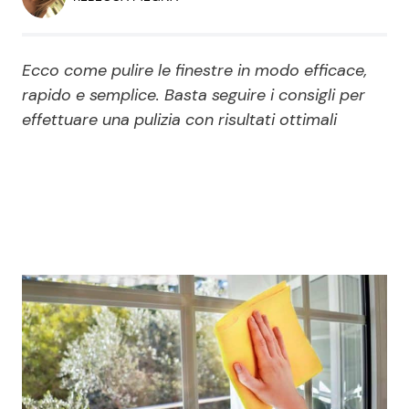
Economia
Fiction e Serie TV
Persone Scomparse
Programmi TV
Ecco come pulire le finestre in modo efficace,
rapido e semplice. Basta seguire i consigli per
Politica
effettuare una pulizia con risultati ottimali
Reality e Talent
Soap Opera
ShowBiz
Social News
News Cinema
News dal mondo
News Musica
News Spettacolo