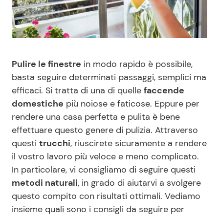
Benessere
Cucina e Ricette
Casa
Consigli di Cucina
Pulire le finestre
in modo rapido è possibile,
Moda e Style
Dolci
basta seguire determinati passaggi, semplici ma
efficaci. Si tratta di una di quelle
faccende
Mondo Mamma
Le Ricette in TV
domestiche
più noiose e faticose. Eppure per
rendere una casa perfetta e pulita è bene
News benessere
Primi Piatti
effettuare questo genere di pulizia. Attraverso
questi
trucchi
, riuscirete sicuramente a rendere
Salute
Ricette Facili e Veloci
il vostro lavoro più veloce e meno complicato.
In particolare, vi consigliamo di seguire questi
Viaggi e Turismo
Ricette Feste
metodi naturali
, in grado di aiutarvi a svolgere
questo compito con risultati ottimali. Vediamo
Festività
Ricette per Bambini
insieme quali sono i consigli da seguire per