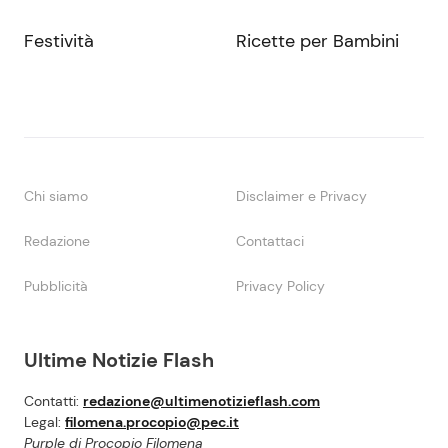
Festività
Ricette per Bambini
Chi siamo
Disclaimer e Privacy
Redazione
Contattaci
Pubblicità
Privacy Policy
Ultime Notizie Flash
Contatti:
redazione@ultimenotizieflash.com
Legal:
filomena.procopio@pec.it
Purple di Procopio Filomena