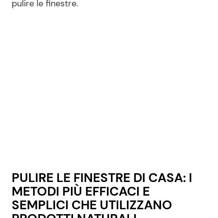
pulire le finestre.
Seguici
Info
Chi siamo
Disclaimer e Privacy
Redazione
Contattaci
PULIRE LE FINESTRE DI CASA: I
Pubblicità
METODI PIÙ EFFICACI E
Privacy Policy
SEMPLICI CHE UTILIZZANO