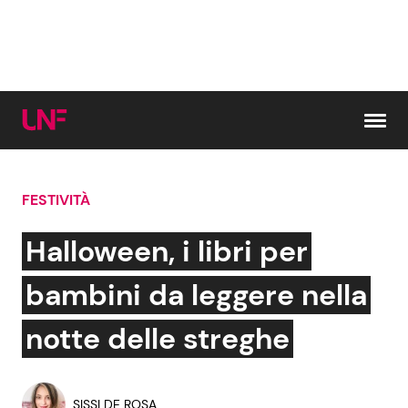
Vai al contenuto
FESTIVITÀ
Cerca:
Halloween, i libri per
News e Cronaca
Gossip e TV
bambini da leggere nella
Attualità Italiana
Bellezze VIP
notte delle streghe
Dal Mondo
Coppie VIP
SISSI DE ROSA