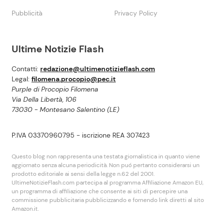
Pubblicità
Privacy Policy
Ultime Notizie Flash
Contatti:
redazione@ultimenotizieflash.com
Legal:
filomena.procopio@pec.it
Purple di Procopio Filomena
Via Della Libertà, 106
73030 - Montesano Salentino (LE)
P.IVA 03370960795 - iscrizione REA 307423
Questo blog non rappresenta una testata giornalistica in quanto viene
aggiornato senza alcuna periodicità. Non puó pertanto considerarsi un
prodotto editoriale ai sensi della legge n.62 del 2001.
UltimeNotizieFlash.com partecipa al programma Affiliazione Amazon EU,
un programma di affiliazione che consente ai siti di percepire una
commissione pubblicitaria pubblicizzando e fornendo link diretti al sito
Amazon.it.