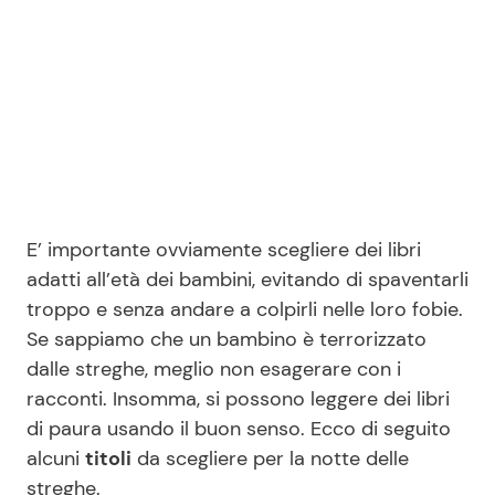
Seguici
Info
E’ importante ovviamente scegliere dei libri
Chi siamo
adatti all’età dei bambini, evitando di spaventarli
Disclaimer e Privacy
troppo e senza andare a colpirli nelle loro fobie.
Redazione
Se sappiamo che un bambino è terrorizzato
dalle streghe, meglio non esagerare con i
Contattaci
racconti. Insomma, si possono leggere dei libri
Pubblicità
di paura usando il buon senso. Ecco di seguito
Privacy Policy
alcuni
titoli
da scegliere per la notte delle
streghe.