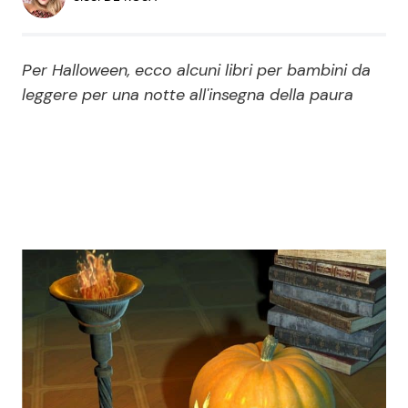
Economia
Fiction e Serie TV
Persone Scomparse
Programmi TV
Per Halloween, ecco alcuni libri per bambini da
leggere per una notte all'insegna della paura
Politica
Reality e Talent
Soap Opera
ShowBiz
Social News
News Cinema
News dal mondo
News Musica
News Spettacolo