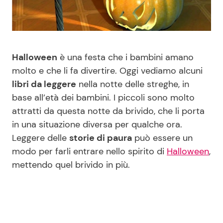
Benessere
Cucina e Ricette
Casa
Consigli di Cucina
Halloween
è una festa che i bambini amano
Moda e Style
Dolci
molto e che li fa divertire. Oggi vediamo alcuni
libri da leggere
nella notte delle streghe, in
base all’età dei bambini. I piccoli sono molto
Mondo Mamma
Le Ricette in TV
attratti da questa notte da brivido, che li porta
in una situazione diversa per qualche ora.
News benessere
Primi Piatti
Leggere delle
storie di paura
può essere un
modo per farli entrare nello spirito di
Halloween
,
Salute
Ricette Facili e Veloci
mettendo quel brivido in più.
Viaggi e Turismo
Ricette Feste
Festività
Ricette per Bambini