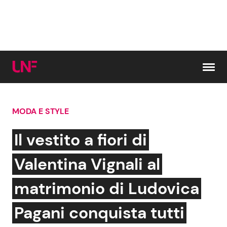
Vai al contenuto
MODA E STYLE
Cerca:
Il vestito a fiori di
News e Cronaca
Gossip e TV
Valentina Vignali al
Attualità Italiana
Bellezze VIP
matrimonio di Ludovica
Dal Mondo
Coppie VIP
Pagani conquista tutti