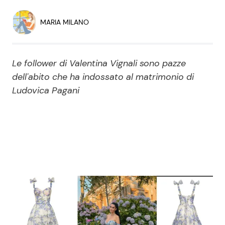
Economia
Fiction e Serie TV
MARIA MILANO
Persone Scomparse
Programmi TV
Le follower di Valentina Vignali sono pazze
Politica
Reality e Talent
dell'abito che ha indossato al matrimonio di
Ludovica Pagani
Soap Opera
ShowBiz
Social News
News Cinema
News dal mondo
News Musica
News Spettacolo