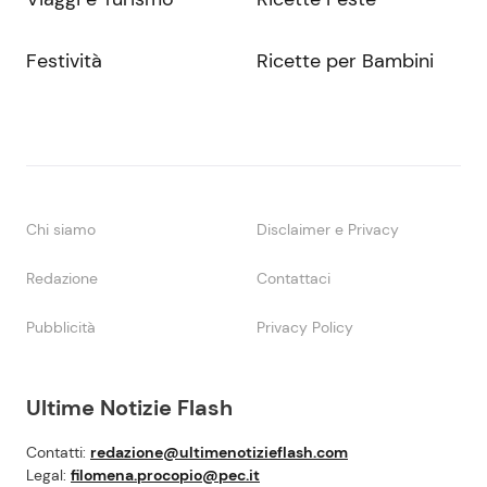
Festività
Ricette per Bambini
Chi siamo
Disclaimer e Privacy
Redazione
Contattaci
Pubblicità
Privacy Policy
Ultime Notizie Flash
Contatti:
redazione@ultimenotizieflash.com
Legal:
filomena.procopio@pec.it