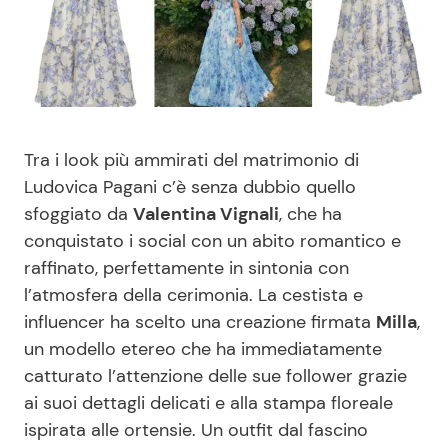
Benessere
Cucina e Ricette
Casa
Consigli di Cucina
Moda e Style
Dolci
Tra i look più ammirati del matrimonio di
Ludovica Pagani c’è senza dubbio quello
Mondo Mamma
Le Ricette in TV
sfoggiato da
Valentina Vignali
, che ha
conquistato i social con un abito romantico e
News benessere
Primi Piatti
raffinato, perfettamente in sintonia con
l’atmosfera della cerimonia. La cestista e
Salute
Ricette Facili e Veloci
influencer ha scelto una creazione firmata
Milla
,
un modello etereo che ha immediatamente
Viaggi e Turismo
Ricette Feste
catturato l’attenzione delle sue follower grazie
ai suoi dettagli delicati e alla stampa floreale
Festività
Ricette per Bambini
ispirata alle ortensie. Un outfit dal fascino