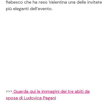
fiabesco che ha reso Valentina una delle invitate
più eleganti dell’evento.
Seguici
Info
Chi siamo
Disclaimer e Privacy
Redazione
Contattaci
Pubblicità
>>>
Guarda qui le immagini dei tre abiti da
sposa di Ludovica Pagani
Privacy Policy