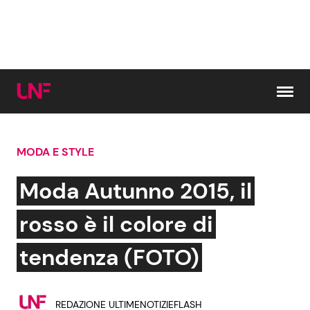
Vai al contenuto
MODA E STYLE
Cerca:
Moda Autunno 2015, il
News e Cronaca
Gossip e TV
rosso è il colore di
Attualità Italiana
Bellezze VIP
tendenza (FOTO)
Dal Mondo
Coppie VIP
REDAZIONE ULTIMENOTIZIEFLASH