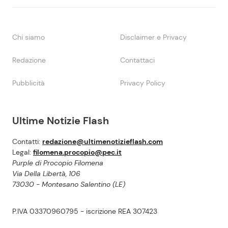
Chi siamo
Disclaimer e Privacy
Redazione
Contattaci
Pubblicità
Privacy Policy
Ultime Notizie Flash
Contatti:
redazione@ultimenotizieflash.com
Legal:
filomena.procopio@pec.it
Purple di Procopio Filomena
Via Della Libertà, 106
73030 - Montesano Salentino (LE)
P.IVA 03370960795 - iscrizione REA 307423