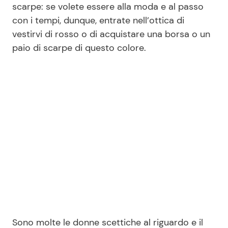
scarpe: se volete essere alla moda e al passo
con i tempi, dunque, entrate nell’ottica di
vestirvi di rosso o di acquistare una borsa o un
Seguici
paio di scarpe di questo colore.
Info
Chi siamo
Disclaimer e Privacy
Redazione
Contattaci
Pubblicità
Privacy Policy
Sono molte le donne scettiche al riguardo e il