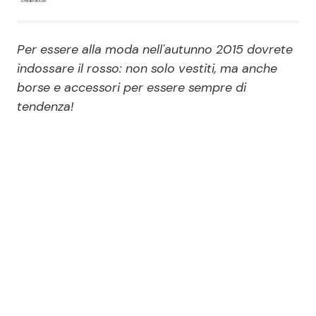
Economia
Fiction e Serie TV
Per essere alla moda nell'autunno 2015 dovrete
Persone Scomparse
Programmi TV
indossare il rosso: non solo vestiti, ma anche
borse e accessori per essere sempre di
Politica
Reality e Talent
tendenza!
Soap Opera
ShowBiz
Social News
News Cinema
News dal mondo
News Musica
News Spettacolo