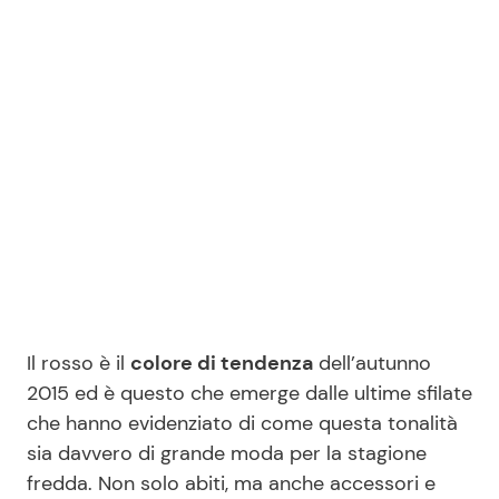
Benessere
Cucina e Ricette
Casa
Consigli di Cucina
Moda e Style
Dolci
Mondo Mamma
Le Ricette in TV
News benessere
Primi Piatti
Salute
Ricette Facili e Veloci
Il rosso è il
colore di tendenza
dell’autunno
2015 ed è questo che emerge dalle ultime sfilate
Viaggi e Turismo
Ricette Feste
che hanno evidenziato di come questa tonalità
sia davvero di grande moda per la stagione
Festività
Ricette per Bambini
fredda. Non solo abiti, ma anche accessori e