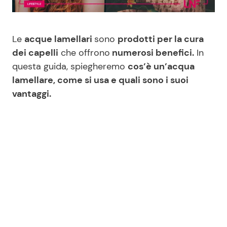
Benessere
Cucina e Ricette
Le
acque lamellari
sono
prodotti per la cura
Casa
Consigli di Cucina
dei capelli
che offrono
numerosi benefici.
In
questa guida, spiegheremo
cos’è un’acqua
Moda e Style
Dolci
lamellare, come si usa e quali sono i suoi
vantaggi.
Mondo Mamma
Le Ricette in TV
News benessere
Primi Piatti
Salute
Ricette Facili e Veloci
Viaggi e Turismo
Ricette Feste
Festività
Ricette per Bambini