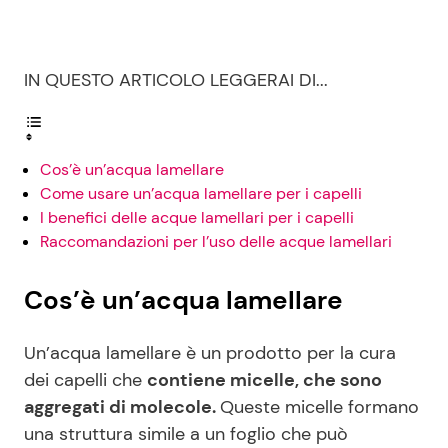
Seguici
IN QUESTO ARTICOLO LEGGERAI DI...
Cos’è un’acqua lamellare
Info
Come usare un’acqua lamellare per i capelli
I benefici delle acque lamellari per i capelli
Chi siamo
Raccomandazioni per l’uso delle acque lamellari
Disclaimer e Privacy
Cos’è un’acqua lamellare
Redazione
Contattaci
Un’acqua lamellare è un prodotto per la cura
Pubblicità
dei capelli che
contiene micelle, che sono
aggregati di molecole.
Queste micelle formano
Privacy Policy
una struttura simile a un foglio che può