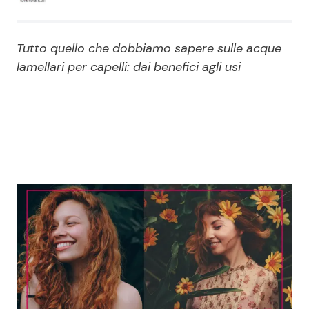
Economia
Fiction e Serie TV
Tutto quello che dobbiamo sapere sulle acque
Persone Scomparse
Programmi TV
lamellari per capelli: dai benefici agli usi
Politica
Reality e Talent
Soap Opera
ShowBiz
Social News
News Cinema
News dal mondo
News Musica
News Spettacolo