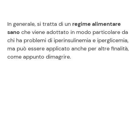
Seguici
In generale, si tratta di un
regime alimentare
sano
che viene adottato in modo particolare da
chi ha problemi di iperinsulinemia e iperglicemia,
ma può essere applicato anche per altre finalità,
Info
come appunto dimagrire.
Chi siamo
Disclaimer e Privacy
Redazione
Contattaci
Pubblicità
Privacy Policy