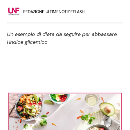
Economia
Fiction e Serie TV
REDAZIONE ULTIMENOTIZIEFLASH
Persone Scomparse
Programmi TV
Un esempio di dieta da seguire per abbassare
Politica
Reality e Talent
l'indice glicemico
Soap Opera
ShowBiz
Social News
News Cinema
News dal mondo
News Musica
News Spettacolo