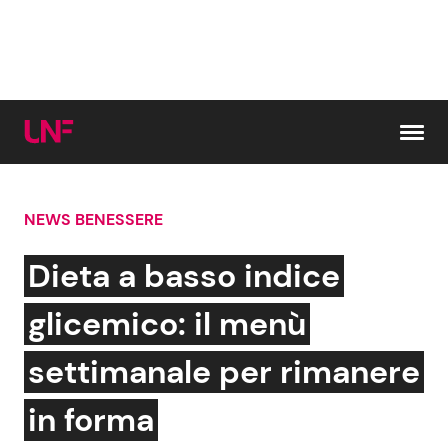
Vai al contenuto
NEWS BENESSERE
Cerca:
Dieta a basso indice
News e Cronaca
Gossip e TV
glicemico: il menù
Attualità Italiana
Bellezze VIP
settimanale per rimanere
Dal Mondo
Coppie VIP
in forma