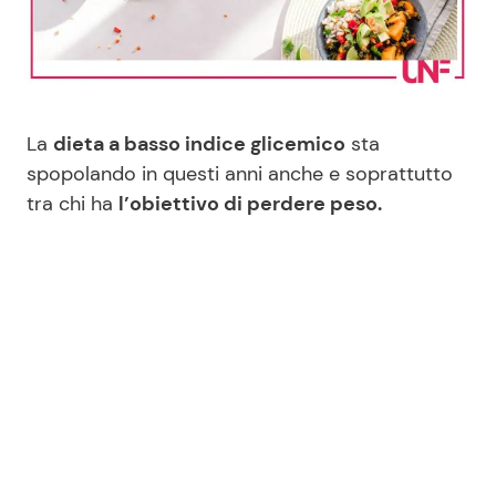
Benessere
Cucina e Ricette
Casa
Consigli di Cucina
La
dieta a basso indice glicemico
sta
Moda e Style
Dolci
spopolando in questi anni anche e soprattutto
tra chi ha
l’obiettivo di perdere peso.
Mondo Mamma
Le Ricette in TV
News benessere
Primi Piatti
Salute
Ricette Facili e Veloci
Viaggi e Turismo
Ricette Feste
Festività
Ricette per Bambini