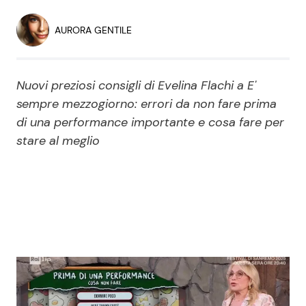
Economia
Fiction e Serie TV
AURORA GENTILE
Persone Scomparse
Programmi TV
Nuovi preziosi consigli di Evelina Flachi a E'
Politica
Reality e Talent
sempre mezzogiorno: errori da non fare prima
di una performance importante e cosa fare per
Soap Opera
stare al meglio
ShowBiz
Social News
News Cinema
News dal mondo
News Musica
News Spettacolo