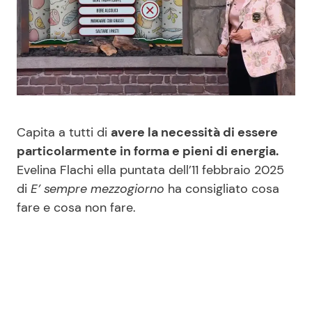
Benessere
Cucina e Ricette
Casa
Consigli di Cucina
Moda e Style
Dolci
Capita a tutti di
avere la necessità di essere
Mondo Mamma
Le Ricette in TV
particolarmente in forma e pieni di energia.
Evelina Flachi ella puntata dell’11 febbraio 2025
News benessere
Primi Piatti
di
E’ sempre mezzogiorno
ha consigliato cosa
fare e cosa non fare.
Salute
Ricette Facili e Veloci
Viaggi e Turismo
Ricette Feste
Festività
Ricette per Bambini