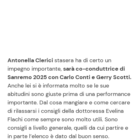
Seguici
Info
Antonella Clerici
stasera ha di certo un
impegno importante,
sarà co-conduttrice di
Chi siamo
Sanremo 2025 con Carlo Conti e Gerry Scotti.
Disclaimer e Privacy
Anche lei si è informata molto se le sue
Redazione
abitudini sono giuste prima di una performance
importante. Dal cosa mangiare e come cercare
Contattaci
di rilassarsi i consigli della dottoressa Evelina
Pubblicità
Flachi come sempre sono molto utili. Sono
Privacy Policy
consigli a livello generale, quelli da cui partire e
in parte l’elenco è dato dal buon senso.