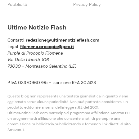
Pubblicità
Privacy Policy
Ultime Notizie Flash
Contatti:
redazione@ultimenotizieflash.com
Legal:
filomena.procopio@pec.it
Purple di Procopio Filomena
Via Della Libertà, 106
73030 - Montesano Salentino (LE)
P.IVA 03370960795 - iscrizione REA 307423
Questo blog non rappresenta una testata giornalistica in quanto viene
aggiornato senza alcuna periodicità. Non puó pertanto considerarsi un
prodotto editoriale ai sensi della legge n.62 del 2001.
UltimeNotizieFlash.com partecipa al programma Affiliazione Amazon EU,
un programma di affiliazione che consente ai siti di percepire una
commissione pubblicitaria pubblicizzando e fornendo link diretti al sito
Amazon.it.