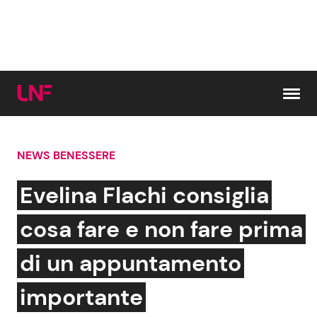
Vai al contenuto
NEWS BENESSERE
Cerca:
Evelina Flachi consiglia
News e Cronaca
Gossip e TV
cosa fare e non fare prima
Attualità Italiana
Bellezze VIP
di un appuntamento
Dal Mondo
Coppie VIP
importante