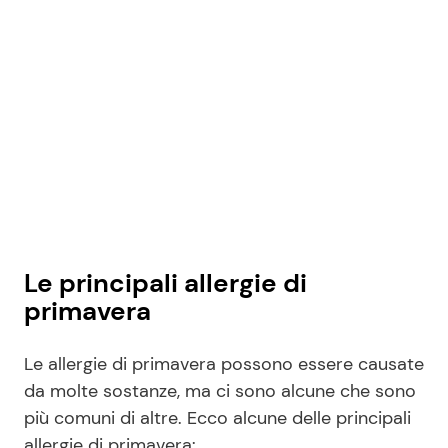
Seguici
Info
Chi siamo
Disclaimer e Privacy
Le principali allergie di
Redazione
primavera
Contattaci
Le allergie di primavera possono essere causate
Pubblicità
da molte sostanze, ma ci sono alcune che sono
Privacy Policy
più comuni di altre. Ecco alcune delle principali
allergie di primavera: