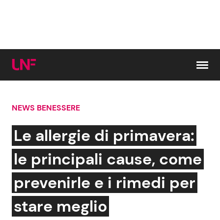
Vai al contenuto
NEWS BENESSERE
Cerca:
Le allergie di primavera:
News e Cronaca
Gossip e TV
le principali cause, come
Attualità Italiana
Bellezze VIP
prevenirle e i rimedi per
Dal Mondo
Coppie VIP
stare meglio