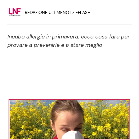
Economia
Fiction e Serie TV
REDAZIONE ULTIMENOTIZIEFLASH
Persone Scomparse
Programmi TV
Incubo allergie in primavera: ecco cosa fare per
Politica
Reality e Talent
provare a prevenirle e a stare meglio
Soap Opera
ShowBiz
Social News
News Cinema
News dal mondo
News Musica
News Spettacolo