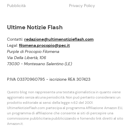
Pubblicità
Privacy Policy
Ultime Notizie Flash
Contatti:
redazione@ultimenotizieflash.com
Legal:
filomena.procopio@pec.it
Purple di Procopio Filomena
Via Della Libertà, 106
73030 - Montesano Salentino (LE)
P.IVA 03370960795 - iscrizione REA 307423
Questo blog non rappresenta una testata giornalistica in quanto viene
aggiornato senza alcuna periodicità. Non puó pertanto considerarsi un
prodotto editoriale ai sensi della legge n.62 del 2001.
UltimeNotizieFlash.com partecipa al programma Affiliazione Amazon EU,
un programma di affiliazione che consente ai siti di percepire una
commissione pubblicitaria pubblicizzando e fornendo link diretti al sito
Amazon.it.