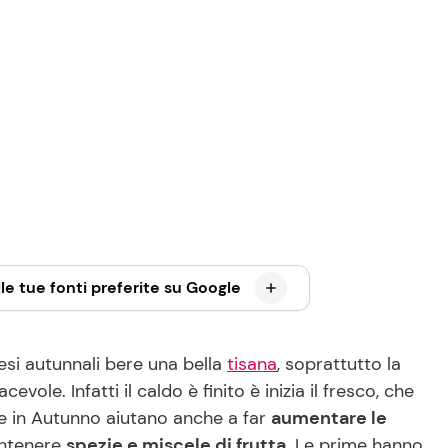
le tue fonti preferite su Google
esi autunnali bere una bella
tisana
, soprattutto la
ole. Infatti il caldo è finito è inizia il fresco, che
te in Autunno aiutano anche a far
aumentare le
ontenere
spezie e miscele di frutta
. Le prime hanno