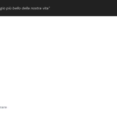
gio più bello della nostra vita”
ShowBiz
News Cinema
News Musica
News Spettacolo
rare