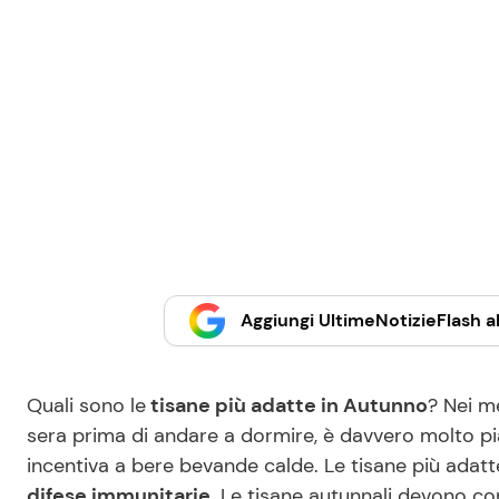
Aggiungi UltimeNotizieFlash al
Quali sono le
tisane più adatte in Autunno
? Nei m
sera prima di andare a dormire, è davvero molto piacev
incentiva a bere bevande calde. Le tisane più adat
difese immunitarie
. Le tisane autunnali devono c