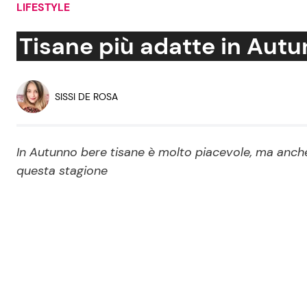
LIFESTYLE
Soap Opera
Tisane più adatte in Autu
Social News
Benessere
SISSI DE ROSA
News dal mondo
Casa
In Autunno bere tisane è molto piacevole, ma anche 
Moda e Style
questa stagione
Mondo Mamma
News benessere
Salute
Viaggi e Turismo
Festività