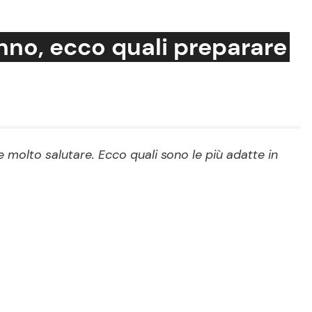
nno, ecco quali preparare
Cucina e Ricette
Consigli di Cucina
molto salutare. Ecco quali sono le più adatte in
Dolci
Le Ricette in TV
Primi Piatti
Ricette Facili e Veloci
Ricette Feste
Ricette per Bambini