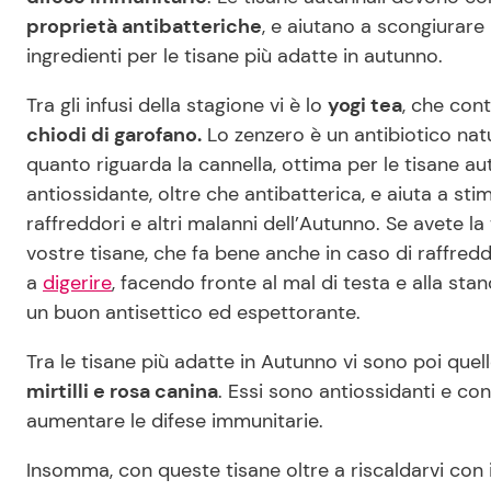
proprietà antibatteriche
, e aiutano a scongiurare
ingredienti per le tisane più adatte in autunno.
Tra gli infusi della stagione vi è lo
yogi tea
, che con
chiodi di garofano.
Lo zenzero è un antibiotico natu
quanto riguarda la cannella, ottima per le tisane a
antiossidante, oltre che antibatterica, e aiuta a st
raffreddori e altri malanni dell’Autunno. Se avete 
vostre tisane, che fa bene anche in caso di raffredd
a
digerire
, facendo fronte al mal di testa e alla st
un buon antisettico ed espettorante.
Tra le tisane più adatte in Autunno vi sono poi quel
mirtilli e rosa canina
. Essi sono antiossidanti e co
aumentare le difese immunitarie.
Insomma, con queste tisane oltre a riscaldarvi con i 